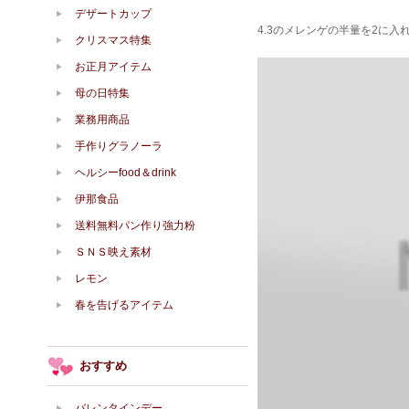
デザートカップ
4.3のメレンゲの半量を2に
クリスマス特集
お正月アイテム
母の日特集
業務用商品
手作りグラノーラ
ヘルシーfood＆drink
伊那食品
送料無料パン作り強力粉
ＳＮＳ映え素材
レモン
春を告げるアイテム
おすすめ
バレンタインデー