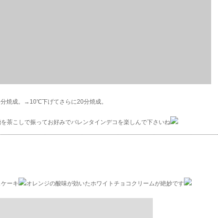
で15分焼成。→10℃下げてさらに20分焼成。
糖
を茶こしで振ってお好みでバレンタインデコを楽しんで下さいね
スケーキ
オレンジの酸味が効いたホワイトチョコクリームが絶妙です