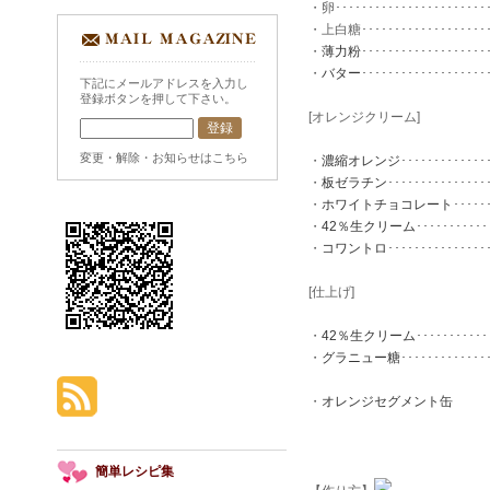
・卵･･･････････････････････
・上白糖･･･････････････････
・
薄力粉
･･･････････････････
・
バター
･･･････････････････
下記にメールアドレスを入力し
登録ボタンを押して下さい。
[オレンジクリーム]
変更・解除・お知らせはこちら
・
濃縮オレンジ
･････････････
・
板ゼラチン
･･･････････････
・
ホワイトチョコレート
･････
・
42％生クリーム
･･････････
・
コワントロ
･･･････････････
[仕上げ]
・
42％生クリーム
･･････････
・
グラニュー糖
･････････････
・
オレンジセグメント缶
簡単レシピ集