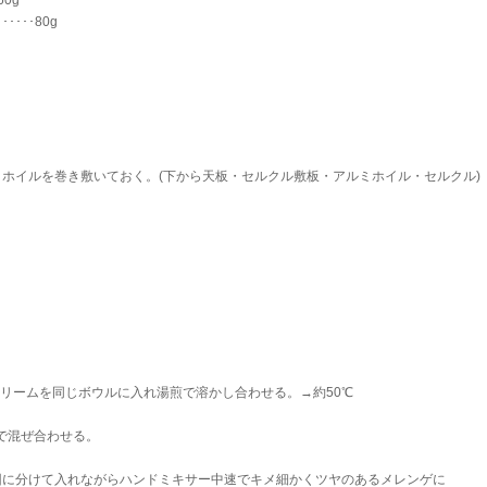
60g
･･････80g
ホイルを巻き敷いておく。(下から天板・セルクル敷板・アルミホイル・セルクル)
クリームを同じボウルに入れ湯煎で溶かし合わせる。→約50℃
ーで混ぜ合わせる。
4回に分けて入れながらハンドミキサー中速でキメ細かくツヤのあるメレンゲに