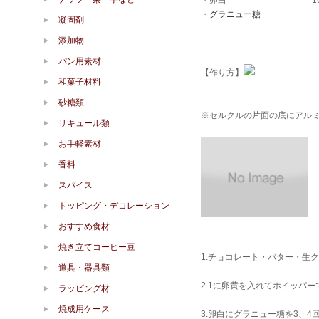
・卵白････････････････････1
・
グラニュー糖
･････････････
凝固剤
添加物
パン用素材
【作り方】
和菓子材料
砂糖類
※セルクルの片面の底にアルミ
リキュール類
お手軽素材
香料
スパイス
トッピング・デコレーション
おすすめ食材
焼き立てコーヒー豆
1.チョコレート・バター・生
道具・器具類
2.1に卵黄を入れてホイッパ
ラッピング材
焼成用ケース
3.卵白にグラニュー糖を3、