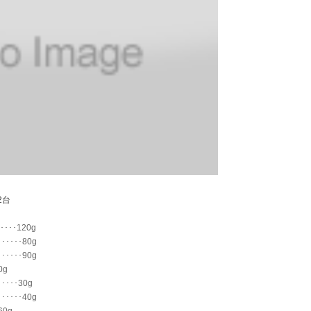
2台
･････120g
･･････80g
･･････90g
0g
･････30g
･･････40g