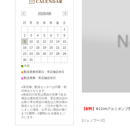
2026/08
日
月
火
水
木
金
土
1
2
3
4
5
6
7
8
9
10
11
12
13
14
15
16
17
18
19
20
21
22
23
24
25
26
27
28
29
30
31
■
今日
■
配送業務営業日・実店舗定休日
■
配送業務・実店舗定休日
★実店舗、配送センターは日曜・祝
日休みとなります。
★発送日の目安は商品が在庫である
場合は最短翌日出荷、受注発注品や
お取り寄せ商品の場合は入荷次第の
発送となります。ご注文が集中いた
【材料】
Φ12cmアルミボンブ
しました場合、お手元に商品が届く
まで1週間～2週間かかる場合もご
ざいます。
[ジェノワーズ]