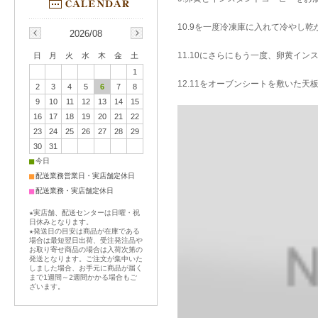
10.9を一度冷凍庫に入れて冷やし乾
2026/08
11.10にさらにもう一度、卵黄イ
日
月
火
水
木
金
土
1
12.11をオーブンシートを敷いた天
2
3
4
5
6
7
8
9
10
11
12
13
14
15
16
17
18
19
20
21
22
23
24
25
26
27
28
29
30
31
■
今日
■
配送業務営業日・実店舗定休日
■
配送業務・実店舗定休日
★実店舗、配送センターは日曜・祝
日休みとなります。
★発送日の目安は商品が在庫である
場合は最短翌日出荷、受注発注品や
お取り寄せ商品の場合は入荷次第の
発送となります。ご注文が集中いた
しました場合、お手元に商品が届く
まで1週間～2週間かかる場合もご
ざいます。