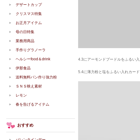
デザートカップ
クリスマス特集
お正月アイテム
母の日特集
業務用商品
手作りグラノーラ
ヘルシーfood＆drink
4.3にアーモンドプードルをふるい
伊那食品
5.4に薄力粉と塩をふるい入れカー
送料無料パン作り強力粉
ＳＮＳ映え素材
レモン
春を告げるアイテム
おすすめ
バレンタインデー