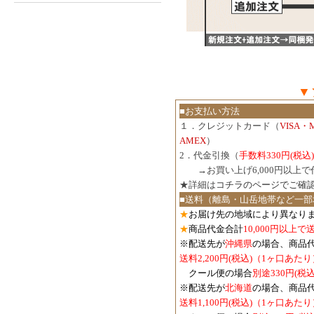
▼
■お支払い方法
１．クレジットカード（
VISA・
AMEX
）
2．代金引換（
手数料330円(税込)
３．
→お買い上げ6,000円以上
★詳細は
コチラのページでご確
■送料（離島・山岳地帯など一部
★
お届け先の地域により異なりま
★
商品代金合計
10,000円以上
※配送先が
沖縄県
の場合、商品
送料2,200円(税込)（1ヶ口あたり
クール便の場合
別途330円(税込
※配送先が
北海道
の場合、商品
送料1,100円
(税込)
（1ヶ口あたり