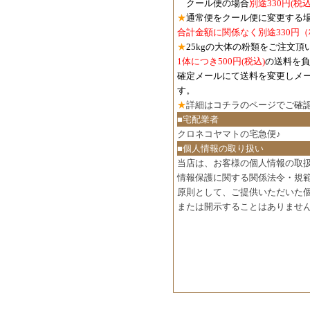
クール便の場合
別途330円
(税込
★
通常便をクール便に変更する
合計金額に関係なく別途330円
★
25kgの大体の粉類をご注文頂
1体につき500円
(税込)
の送料を負
確定メールにて送料を変更しメ
す。
★
詳細は
コチラのページでご確
■宅配業者
クロネコヤマトの宅急便♪
■個人情報の取り扱い
当店は、お客様の個人情報の取
情報保護に関する関係法令・規
原則として、ご提供いただいた
または開示することはありませ