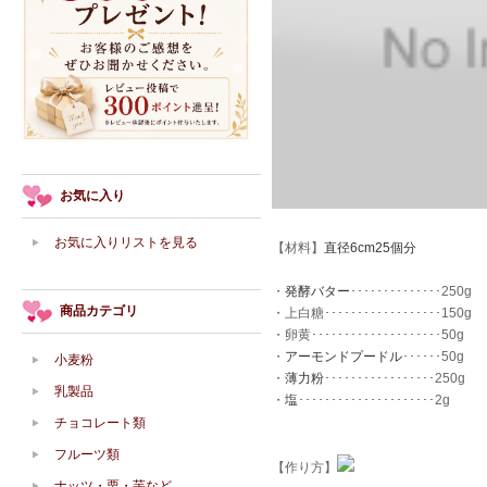
お気に入り
お気に入りリストを見る
【材料】
直径6cm25個分
・
発酵バター
･･････････････250g
商品カテゴリ
・上白糖･･････････････････150g
・卵黄････････････････････50g
・
アーモンドプードル
･･････50g
小麦粉
・
薄力粉
･････････････････250g
乳製品
・
塩
･････････････････････2g
チョコレート類
フルーツ類
【作り方】
ナッツ・栗・芋など