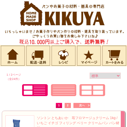
1 / 2ページ
（全24件）
1
2
次へ
ソントン とちあいか 苺フロマージュクリーム 1kg /
いちご イチゴ フィリング ベリー クリームパン パン材