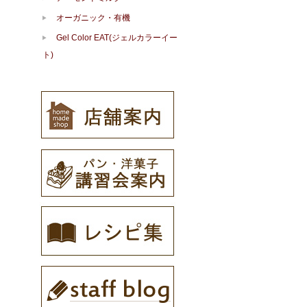
オーガニック・有機
Gel Color EAT(ジェルカラーイー
ト)