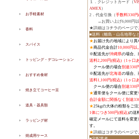
１．クレジットカード（
V
AMEX
）
お手軽素材
2．代金引換（
手数料330円
３．
→お買い上げ6,000
★詳細は
コチラのページで
香料
■送料（離島・山岳地帯な
★
お届け先の地域により異
スパイス
★
商品代金合計
10,000
※配送先が
沖縄県
の場合、
トッピング・デコレーション
送料2,200円(税込)（1ヶ
クール便の場合
別途330
※配送先が
北海道
の場合、
おすすめ食材
送料1,100円
(税込)
（1ヶ口
クール便の場合
別途330
焼き立てコーヒー豆
★
通常便をクール便に変更
合計金額に関係なく別途33
道具・器具類
★
25kgの大体の粉類をご
1体につき500円
(税込)
の送
確定メールにて送料を変更
ラッピング材
す。
★
詳細は
コチラのページで
焼成用ケース
■宅配業者