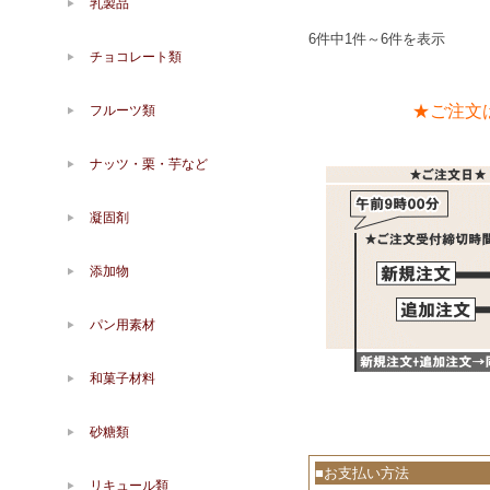
乳製品
6件中1件～6件を表示
チョコレート類
★ご注文
フルーツ類
ナッツ・栗・芋など
凝固剤
添加物
パン用素材
和菓子材料
砂糖類
■お支払い方法
リキュール類