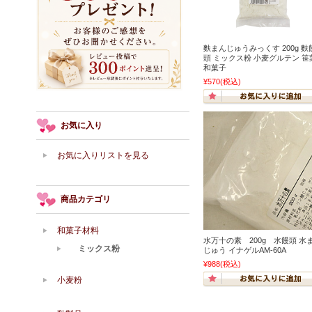
麩まんじゅうみっくす 200g 麩
頭 ミックス粉 小麦グルテン 笹
和菓子
¥570
(税込)
お気に入り
お気に入りリストを見る
商品カテゴリ
和菓子材料
水万十の素 200g 水饅頭 水
ミックス粉
じゅう イナゲルAM-60A
¥988
(税込)
小麦粉