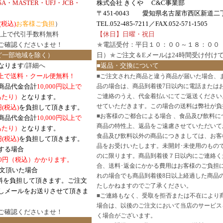
ISA・MASTER・UFJ・JCB・
株式会社 きくや C&C事業部
〒451-0043 愛知県名古屋市西区新道二丁
(税込)
お客様ご負担
）
TEL.052-485-7211／FAX.052-571-1505
円以上で代引手数料無料
【休日】日曜・祝日
ご確認
くださいませ！
★
電話受付：平日１０：００～１８：００
ど一部地域を除く）
日）
★
ご注文＆Eメールは24時間受け付け
なります/
詳細へ
■返品・交換について
円以上で送料・クール便無料！
■
ご注文された商品と違う商品が届いた場合、
商品代金合計
10,000円以上で
品の場合は、商品到着後7日以内に電話または
ご連絡のうえ、代金着払いにてご返送ください
口あたり）
となります。
せていただきます。この場合の送料は弊社が負
円(税込)
を負担して頂きます。
■
お客様のご都合による場合 、食品及び飲料に
商品代金合計
10,000円以上で
商品の特性上、返品をご遠慮させていただいて
あたり）
となります。
食品及び飲料以外の商品につきましては、お客
円
(税込)
を負担して頂きます。
品をお受けいたします。未開封･未使用のもの
する場合
のに限ります。商品到着後７日以内にご連絡く
0円（税込）かかります。
合、送料･返金にかかる費用はお客様のご負担
注文頂いた場合
れの場合でも商品到着後8日以上経過した商品
料を負担して頂きます。ご注文
たしかねますのでご了承ください。
しメールをお送りさせて頂きま
■
ご連絡もなく、受取を拒否または不在により
場合は、以後のご注文において当店のサービス
ご確認
くださいませ！
く場合がございます。