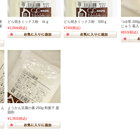
饅
どら焼きミックス粉 1kｇ
どら焼きミックス粉 500ｇ
つゆ草 200
葉
じゅう 葛入
¥1,069
(税込)
¥740
(税込)
¥810
(税込)
まん
ようかん豆腐の素 250g 和菓子 凝
固剤
¥1,350
(税込)