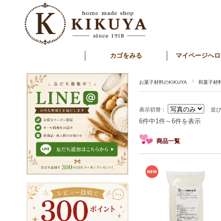
カゴをみる
マイページへロ
お菓子材料のKIKUYA
和菓子材
表示切替：
並
6件中1件～6件を表示
商品一覧