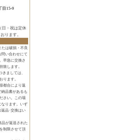
目15-9
（日・祝は定休
ております。
または破損・不良
お問い合わせにて
。早急に交換さ
担致します。
つきましては、
おります。
様都合により返
で納品書があるも
ださい。この場
になります。いず
の返品･交換はい
商品が返送された
を制限させて頂