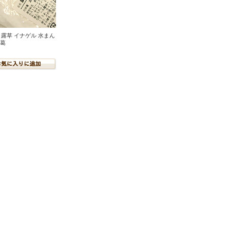
g 露草 イナゲル 水まん
 葛