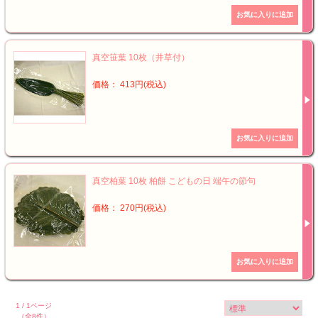
真空笹葉 10枚（井草付）
価格： 413円(税込)
真空柏葉 10枚 柏餅 こどもの日 端午の節句
価格： 270円(税込)
1 / 1ページ
（全8件）