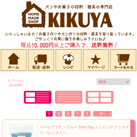
1 / 7ページ
（全124件）
1
2
3
4
5
次へ
パールアラザン ブルー 3mm 25g トッピング クリスマ
ス バレンタイン