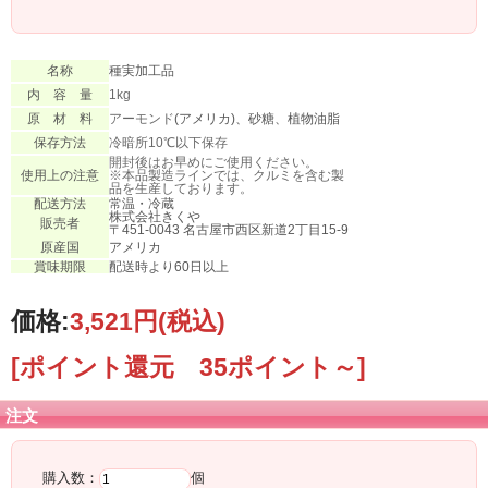
名称
種実加工品
内 容 量
1kg
原 材 料
アーモンド
(アメリカ)、砂糖、植物油脂
保存方法
冷暗所10℃以下保存
開封後はお早めにご使用ください。
使用上の注意
※本品製造ラインでは、クルミを含む製
品を生産しております。
配送方法
常温・冷蔵
株式会社きくや
販売者
〒451-0043 名古屋市西区新道2丁目15-9
原産国
アメリカ
賞味期限
配送時より60日以上
価格:
3,521円
(税込)
[ポイント還元 35ポイント～]
注文
購入数：
個