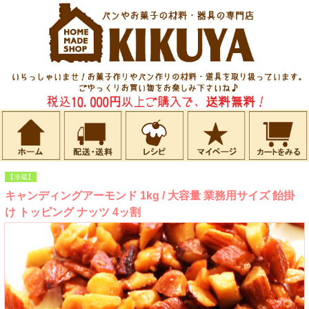
【冷蔵】
キャンディングアーモンド 1kg / 大容量 業務用サイズ 飴掛
け トッピング ナッツ 4ッ割