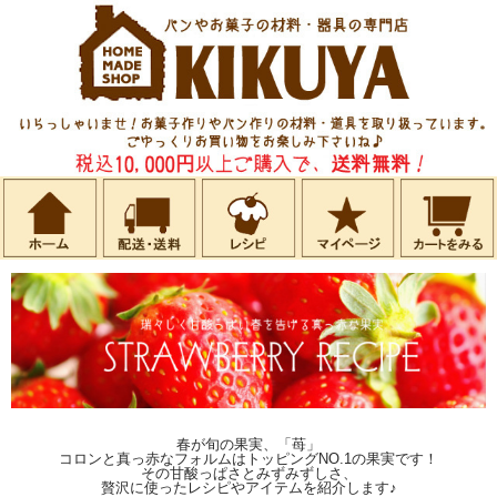
春が旬の果実、「苺」
コロンと真っ赤なフォルムはトッピングNO.1の果実です！
その甘酸っぱさとみずみずしさ、
贅沢に使ったレシピやアイテムを紹介します♪