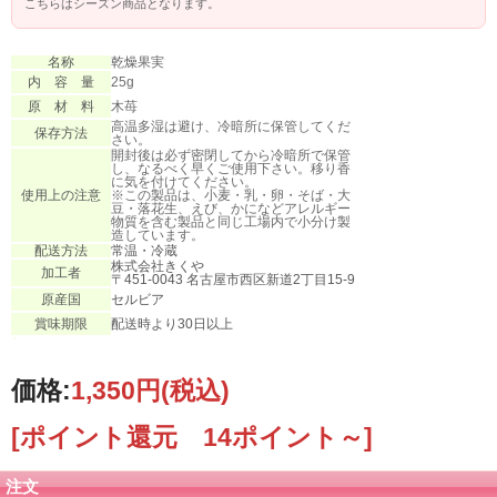
こちらはシーズン商品となります。
名称
乾燥
果実
内 容 量
25g
原 材 料
木苺
高温多湿は避け、冷暗所に保管してくだ
保存方法
さい。
開封後は必ず密閉してから冷暗所で保管
し、なるべく早くご使用下さい。移り香
に気を付けてください。
使用上の注意
※この製品は、小麦・乳・卵・そば・大
豆・落花生、えび、かになどアレルギー
物質を含む製品と同じ工場内で小分け製
造しています。
配送方法
常温・冷蔵
株式会社きくや
加工者
〒451-0043 名古屋市西区新道2丁目15-9
原産国
セルビア
賞味期限
配送時より30日以上
価格:
1,350円
(税込)
[ポイント還元 14ポイント～]
注文