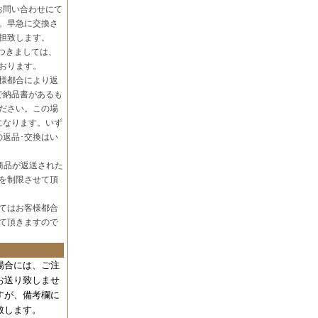
お問い合わせにて
。早急に交換さ
担致します。
つきましては、
おります。
様都合により返
で納品書があるも
ださい。この場
になります。いず
の返品･交換はい
商品が返送された
を制限させて頂
てはお客様都合
て頂きますので
場合には、
ご注
お送り致しませ
すが、備考欄に
致します。