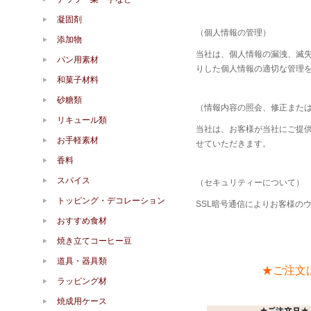
凝固剤
（個人情報の管理）
添加物
当社は、個人情報の漏洩、滅
パン用素材
りした個人情報の適切な管理
和菓子材料
砂糖類
（情報内容の照会、修正また
リキュール類
当社は、お客様が当社にご提
お手軽素材
せていただきます。
香料
スパイス
（セキュリティーについて）
トッピング・デコレーション
SSL暗号通信によりお客様の
おすすめ食材
焼き立てコーヒー豆
道具・器具類
★ご注文
ラッピング材
焼成用ケース