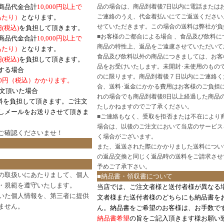
商品代金合計
10,000円以上で
品の場合は、商品到着後7日以内に電話または
ご連絡のうえ、代金着払いにてご返送ください
口あたり）
となります。
せていただきます。この場合の送料は弊社が負
円(税込)
を負担して頂きます。
■
お客様のご都合による場合 、食品及び飲料に
商品代金合計
10,000円以上で
商品の特性上、返品をご遠慮させていただいて
あたり）
となります。
食品及び飲料以外の商品につきましては、お客
円
(税込)
を負担して頂きます。
品をお受けいたします。未開封･未使用のもの
する場合
のに限ります。商品到着後７日以内にご連絡く
0円（税込）かかります。
合、送料･返金にかかる費用はお客様のご負担
注文頂いた場合
れの場合でも商品到着後8日以上経過した商品
料を負担して頂きます。ご注文
たしかねますのでご了承ください。
しメールをお送りさせて頂きま
■
ご連絡もなく、受取を拒否または不在により
場合は、以後のご注文において当店のサービス
ご確認
くださいませ！
く場合がございます。
また、返送された際にかかりました送料につい
の返品交換と同じく返品時の送料をご請求させ
予めご了承下さい。
の取扱いにあたりまして、個人
■納品書・領収書について
・規範を遵守いたします。
当店では、ご注文者様と送付者様が異なる
いた個人情報を、第三者に提供
文者様また送付者様のどちらにも納品書を
ません。
ん。納品書をご希望のお客様は、お手数で
納品書希望
の旨をご記入頂きます様お願い