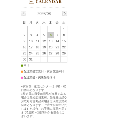
2026/08
日
月
火
水
木
金
土
1
2
3
4
5
6
7
8
9
10
11
12
13
14
15
16
17
18
19
20
21
22
23
24
25
26
27
28
29
30
31
■
今日
■
配送業務営業日・実店舗定休日
■
配送業務・実店舗定休日
★実店舗、配送センターは日曜・祝
日休みとなります。
★発送日の目安は商品が在庫である
場合は最短翌日出荷、受注発注品や
お取り寄せ商品の場合は入荷次第の
発送となります。ご注文が集中いた
しました場合、お手元に商品が届く
まで1週間～2週間かかる場合もご
ざいます。