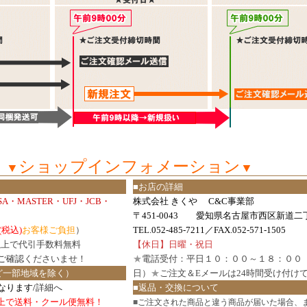
ショップインフォメーション
▼
▼
■お店の詳細
ISA・MASTER・UFJ・JCB・
株式会社 きくや C&C事業部
〒451-0043 愛知県名古屋市西区新道二丁
(税込)
お客様ご負担
）
TEL.052-485-7211／FAX.052-571-1505
円以上で代引手数料無料
【休日】日曜・祝日
ご確認
くださいませ！
★
電話受付：平日１０：００～１８：００
ど一部地域を除く）
日）
★
ご注文＆Eメールは24時間受け付け
なります/
詳細へ
■返品・交換について
円以上で送料・クール便無料！
■
ご注文された商品と違う商品が届いた場合、