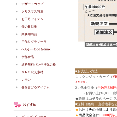
デザートカップ
クリスマス特集
お正月アイテム
母の日特集
業務用商品
手作りグラノーラ
ヘルシーfood＆drink
伊那食品
送料無料パン作り強力粉
■お支払い方法
ＳＮＳ映え素材
１．クレジットカード（
V
レモン
AMEX
）
春を告げるアイテム
2．代金引換（
手数料330円
３．
→お買い上げ6,000
★詳細は
コチラのページで
■送料（離島・山岳地帯な
おすすめ
★
お届け先の地域により異
★
商品代金合計
10,000
バレンタインデー