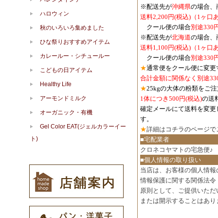
※配送先が
沖縄県
の場合、
ハロウィン
送料2,200円(税込)（1ヶ
クール便の場合
別途330
秋のいろいろ集めました
※配送先が
北海道
の場合、
ひな祭りおすすめアイテム
送料1,100円
(税込)
（1ヶ口
カレールー・シチュールー
クール便の場合
別途330
★
通常便をクール便に変更
こどもの日アイテム
合計金額に関係なく別途33
Healthy Life
★
25kgの大体の粉類をご
アーモンドミルク
1体につき500円
(税込)
の送
確定メールにて送料を変更
オーガニック・有機
す。
Gel Color EAT(ジェルカラーイー
★
詳細は
コチラのページで
ト)
■宅配業者
クロネコヤマトの宅急便♪
■個人情報の取り扱い
当店は、お客様の個人情報
情報保護に関する関係法令
原則として、ご提供いただ
または開示することはあり