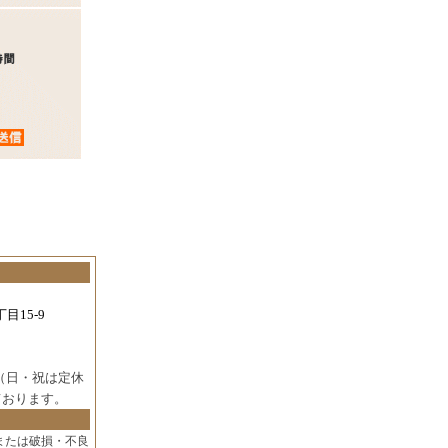
目15-9
（日・祝は定休
ております。
または破損・不良