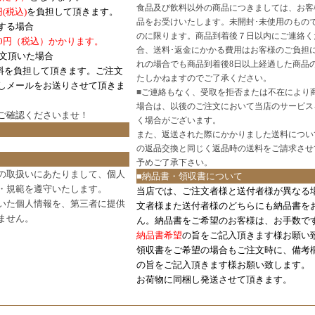
食品及び飲料以外の商品につきましては、お客
円
(税込)
を負担して頂きます。
品をお受けいたします。未開封･未使用のもの
する場合
のに限ります。商品到着後７日以内にご連絡く
0円（税込）かかります。
合、送料･返金にかかる費用はお客様のご負担
注文頂いた場合
れの場合でも商品到着後8日以上経過した商品
料を負担して頂きます。ご注文
たしかねますのでご了承ください。
しメールをお送りさせて頂きま
■
ご連絡もなく、受取を拒否または不在により
場合は、以後のご注文において当店のサービス
ご確認
くださいませ！
く場合がございます。
また、返送された際にかかりました送料につい
の返品交換と同じく返品時の送料をご請求させ
予めご了承下さい。
の取扱いにあたりまして、個人
■納品書・領収書について
・規範を遵守いたします。
当店では、ご注文者様と送付者様が異なる
いた個人情報を、第三者に提供
文者様また送付者様のどちらにも納品書を
ません。
ん。納品書をご希望のお客様は、お手数で
納品書希望
の旨をご記入頂きます様お願い
領収書をご希望の場合もご注文時に、備考
の旨をご記入頂きます様お願い致します。
お荷物に同梱し発送させて頂きます。