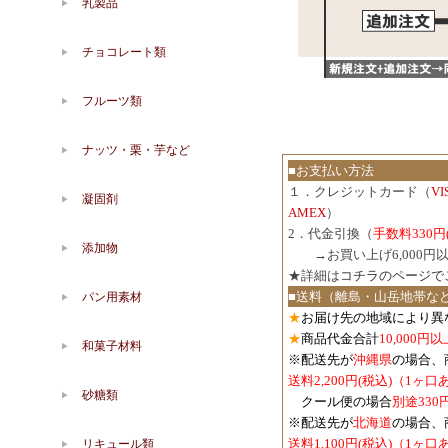
乳製品
チョコレート類
フルーツ類
ナッツ・栗・芋など
■お支払い方法
１．クレジットカード（
V
凝固剤
AMEX
）
2．代金引換（
手数料330円
添加物
３．
→お買い上げ6,000
★詳細は
コチラのページで
■送料（離島・山岳地帯な
パン用素材
★
お届け先の地域により異
★
商品代金合計
10,000
和菓子材料
※配送先が
沖縄県
の場合、
送料2,200円(税込)（1ヶ
砂糖類
クール便の場合
別途330
※配送先が
北海道
の場合、
送料1,100円
(税込)
（1ヶ口
リキュール類