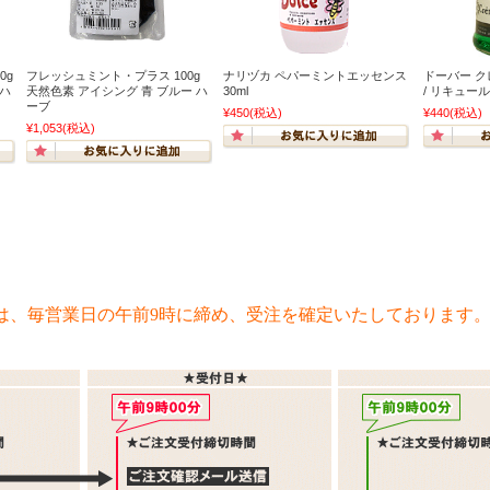
0g
フレッシュミント・プラス 100g
ナリヅカ ペパーミントエッセンス
ドーバー ク
 ハ
天然色素 アイシング 青 ブルー ハ
30ml
/ リキュール
ーブ
¥450
(税込)
¥440
(税込)
¥1,053
(税込)
は、毎営業日の午前9時に締め、受注を確定いたしております