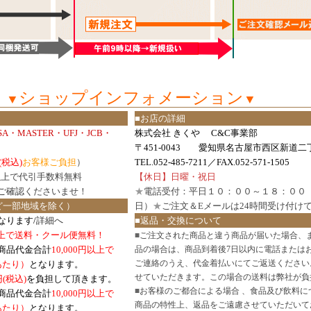
ショップインフォメーション
▼
▼
■お店の詳細
ISA・MASTER・UFJ・JCB・
株式会社 きくや C&C事業部
〒451-0043 愛知県名古屋市西区新道二丁
(税込)
お客様ご負担
）
TEL.052-485-7211／FAX.052-571-1505
円以上で代引手数料無料
【休日】日曜・祝日
ご確認
くださいませ！
★
電話受付：平日１０：００～１８：００
ど一部地域を除く）
日）
★
ご注文＆Eメールは24時間受け付け
なります/
詳細へ
■返品・交換について
円以上で送料・クール便無料！
■
ご注文された商品と違う商品が届いた場合、
商品代金合計
10,000円以上で
品の場合は、商品到着後7日以内に電話または
ご連絡のうえ、代金着払いにてご返送ください
口あたり）
となります。
せていただきます。この場合の送料は弊社が負
円(税込)
を負担して頂きます。
■
お客様のご都合による場合 、食品及び飲料に
商品代金合計
10,000円以上で
商品の特性上、返品をご遠慮させていただいて
あたり）
となります。