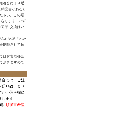
様都合により返
で納品書があるも
ださい。この場
になります。いず
の返品･交換はい
商品が返送された
を制限させて頂
てはお客様都合
て頂きますので
場合には、
ご注
お送り致しませ
すが、備考欄に
致します。
欄に
領収書希望