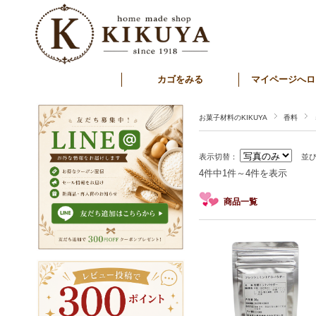
カゴをみる
マイページへロ
お菓子材料のKIKUYA
香料
表示切替：
並
4件中1件～4件を表示
商品一覧