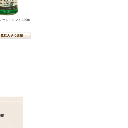
レームドミント 100ml
。