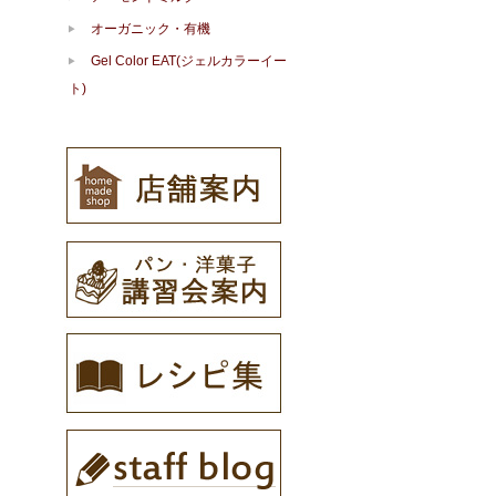
オーガニック・有機
Gel Color EAT(ジェルカラーイー
ト)