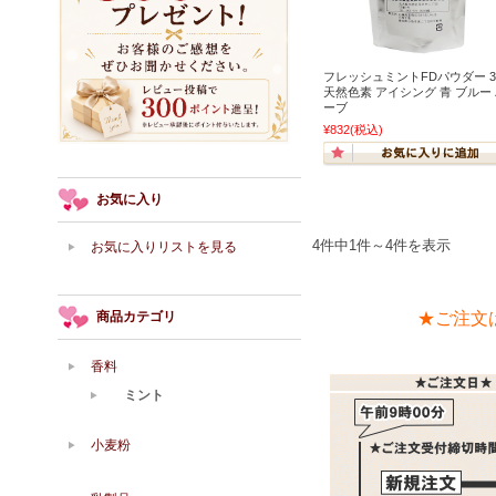
フレッシュミントFDパウダー 3
天然色素 アイシング 青 ブルー
ーブ
¥832
(税込)
お気に入り
4件中1件～4件を表示
お気に入りリストを見る
商品カテゴリ
★ご注文
香料
ミント
小麦粉