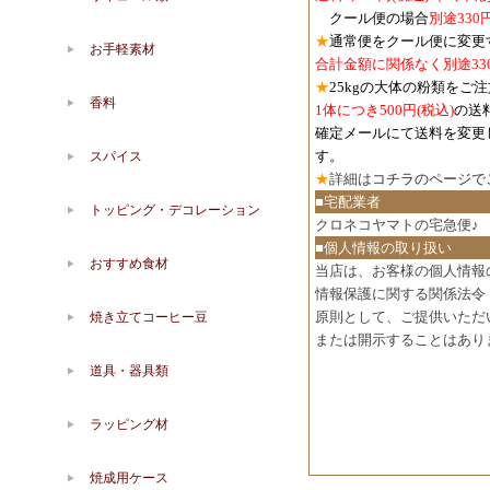
クール便の場合
別途330
★
通常便をクール便に変更
お手軽素材
合計金額に関係なく別途33
★
25kgの大体の粉類をご
香料
1体につき500円
(税込)
の送
確定メールにて送料を変更
す。
スパイス
★
詳細は
コチラのページで
■宅配業者
トッピング・デコレーション
クロネコヤマトの宅急便♪
■個人情報の取り扱い
おすすめ食材
当店は、お客様の個人情報
情報保護に関する関係法令
原則として、ご提供いただ
焼き立てコーヒー豆
または開示することはあり
道具・器具類
ラッピング材
焼成用ケース