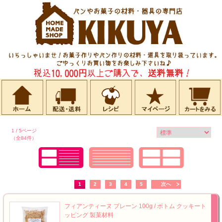
1 / 5ページ
（全84件）
1
2
3
4
5
次へ
フィアンティーヌ プレーン 100g / ボトム クッキート
ッピング 製菓材料