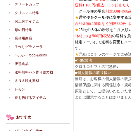
デザートカップ
送料1,100円
(税込)
（1ヶ口あたり
クール便の場合
別途330円
(税込
クリスマス特集
★
通常便をクール便に変更する
お正月アイテム
合計金額に関係なく別途330円
★
25kgの大体の粉類をご注文頂
母の日特集
1体につき500円
(税込)
の送料を負
業務用商品
確定メールにて送料を変更しメ
手作りグラノーラ
す。
★
詳細は
コチラのページでご確
ヘルシーfood＆drink
■宅配業者
伊那食品
クロネコヤマトの宅急便♪
送料無料パン作り強力粉
■個人情報の取り扱い
当店は、お客様の個人情報の取
ＳＮＳ映え素材
情報保護に関する関係法令・規
レモン
原則として、ご提供いただいた
または開示することはありませ
春を告げるアイテム
おすすめ
バレンタインデー