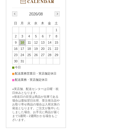
2026/08
日
月
火
水
木
金
土
1
2
3
4
5
6
7
8
9
10
11
12
13
14
15
16
17
18
19
20
21
22
23
24
25
26
27
28
29
30
31
■
今日
■
配送業務営業日・実店舗定休日
■
配送業務・実店舗定休日
★実店舗、配送センターは日曜・祝
日休みとなります。
★発送日の目安は商品が在庫である
場合は最短翌日出荷、受注発注品や
お取り寄せ商品の場合は入荷次第の
発送となります。ご注文が集中いた
しました場合、お手元に商品が届く
まで1週間～2週間かかる場合もご
ざいます。