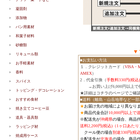
凝固剤
添加物
パン用素材
和菓子材料
砂糖類
▼
リキュール類
■お支払い方法
お手軽素材
１．クレジットカード（
VISA・
香料
AMEX
）
2．代金引換（
手数料330円(税込)
スパイス
３．
→お買い上げ6,000円以上
トッピング・デコレーション
★詳細は
コチラのページでご確
おすすめ食材
■送料（離島・山岳地帯など一部
★
お届け先の地域により異なりま
焼き立てコーヒー豆
★
商品代金合計
10,000円以上
道具・器具類
※配送先が
沖縄県
の場合、商品
送料2,200円(税込)（1ヶ口あたり
ラッピング材
クール便の場合
別途330円(税込
焼成用ケース
※配送先が
北海道
の場合、商品