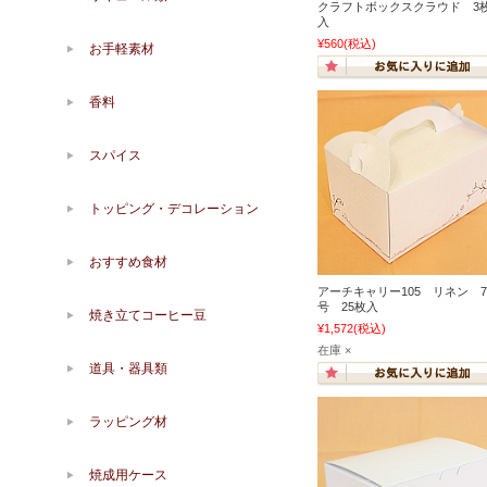
クラフトボックスクラウド 3
入
¥560
(税込)
お手軽素材
香料
スパイス
トッピング・デコレーション
おすすめ食材
アーチキャリー105 リネン 7
号 25枚入
焼き立てコーヒー豆
¥1,572
(税込)
在庫 ×
道具・器具類
ラッピング材
焼成用ケース