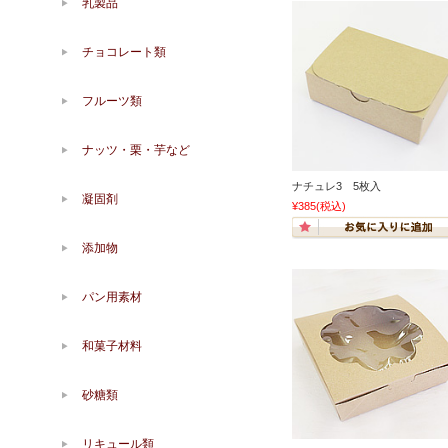
乳製品
チョコレート類
フルーツ類
ナッツ・栗・芋など
ナチュレ3 5枚入
凝固剤
¥385
(税込)
添加物
パン用素材
和菓子材料
砂糖類
リキュール類