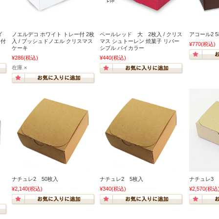
ダ
ノエルデコ ホワイト トレー付 2枚
ペールレッド 大 2枚入 / クリス
アコール2 
ー付
入 / ブッシュドノエル クリスマス
マス シュトーレン 焼菓子 リバー
¥770
(税込)
ケーキ
シブル バイカラー
¥286
(税込)
¥440
(税込)
在庫 ×
ナチュレ2 50枚入
ナチュレ2 5枚入
ナチュレ3 
¥2,140
(税込)
¥340
(税込)
¥2,570
(税込