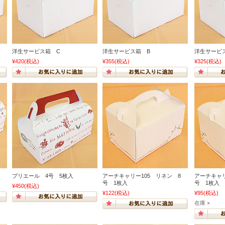
洋生サービス箱 C
洋生サービス箱 B
洋生サービ
¥420
(税込)
¥355
(税込)
¥325
(税込)
プリエール 4号 5枚入
アーチキャリー105 リネン 8
アーチキャリ
号 1枚入
号 1枚入
¥450
(税込)
¥122
(税込)
¥95
(税込)
在庫 ×