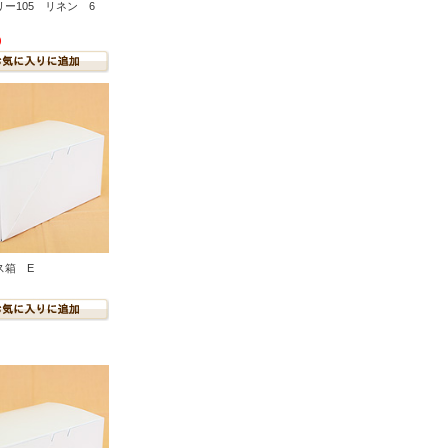
ー105 リネン 6
)
ス箱 E