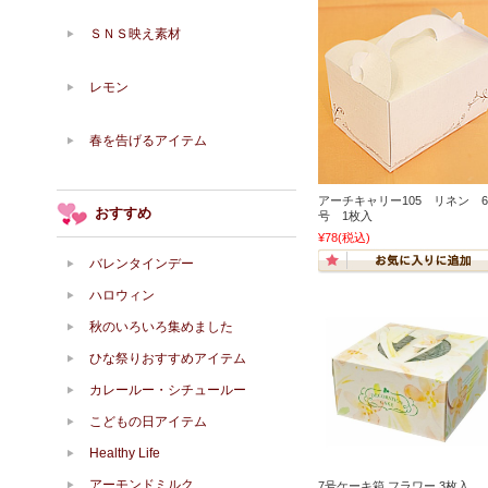
ＳＮＳ映え素材
レモン
春を告げるアイテム
アーチキャリー105 リネン 6
おすすめ
号 1枚入
¥78
(税込)
バレンタインデー
ハロウィン
秋のいろいろ集めました
ひな祭りおすすめアイテム
カレールー・シチュールー
こどもの日アイテム
Healthy Life
アーモンドミルク
7号ケーキ箱 フラワー 3枚入