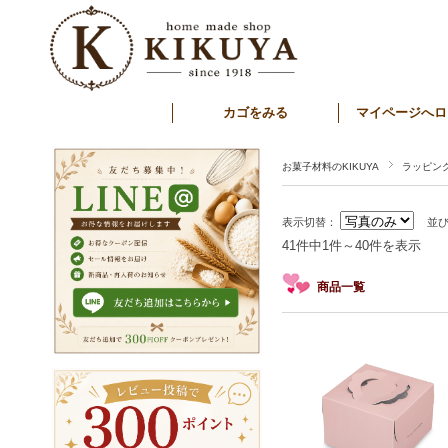
カゴをみる
マイページへロ
お菓子材料のKIKUYA
ラッピン
表示切替：
並
41件中1件～40件を表示
商品一覧