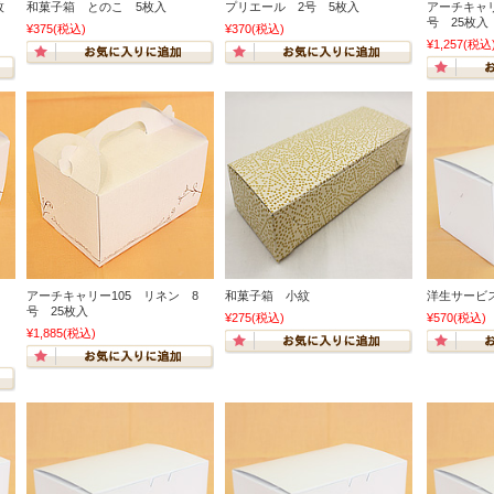
枚
和菓子箱 とのこ 5枚入
プリエール 2号 5枚入
アーチキャリ
号 25枚入
¥375
(税込)
¥370
(税込)
¥1,257
(税込
アーチキャリー105 リネン 8
和菓子箱 小紋
洋生サービ
号 25枚入
¥275
(税込)
¥570
(税込)
¥1,885
(税込)