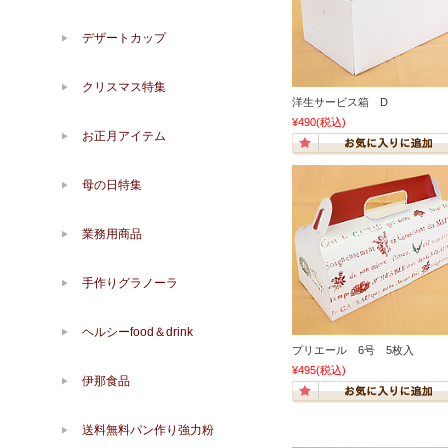
デザートカップ
クリスマス特集
洋生サービス箱 D
¥490
(税込)
お正月アイテム
母の日特集
業務用商品
手作りグラノーラ
ヘルシーfood＆drink
プリエール 6号 5枚入
¥495
(税込)
伊那食品
送料無料パン作り強力粉