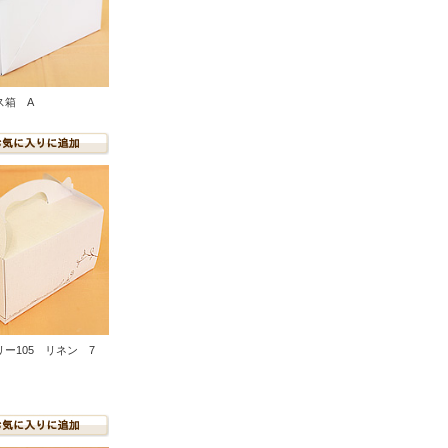
ス箱 A
ー105 リネン 7