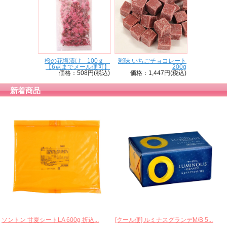
桜の花塩漬け 100ｇ
彩味 いちごチョコレート
【6点までメール便可】
200g
価格：508円(税込)
価格：1,447円(税込)
新着商品
ソントン 甘夏シートLA 600g 折込...
[クール便] ルミナスグランデM/B 5...