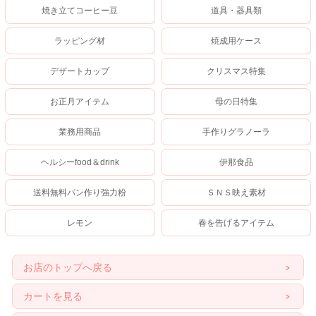
焼き立てコーヒー豆
道具・器具類
ラッピング材
焼成用ケース
デザートカップ
クリスマス特集
お正月アイテム
母の日特集
業務用商品
手作りグラノーラ
ヘルシーfood＆drink
伊那食品
送料無料パン作り強力粉
ＳＮＳ映え素材
レモン
春を告げるアイテム
お店のトップへ戻る
カートを見る