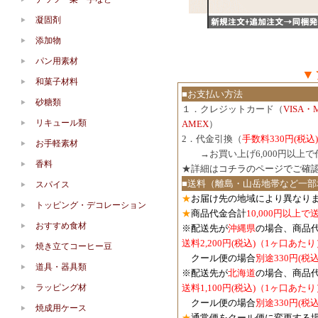
凝固剤
添加物
パン用素材
▼
和菓子材料
■お支払い方法
砂糖類
１．クレジットカード（
VISA・
リキュール類
AMEX
）
2．代金引換（
手数料330円(税込)
お手軽素材
３．
→お買い上げ6,000円以上
香料
★詳細は
コチラのページでご確
■送料（離島・山岳地帯など一部
スパイス
★
お届け先の地域により異なりま
トッピング・デコレーション
★
商品代金合計
10,000円以上
おすすめ食材
※配送先が
沖縄県
の場合、商品
送料2,200円(税込)（1ヶ口あたり
焼き立てコーヒー豆
クール便の場合
別途330円(税込
道具・器具類
※配送先が
北海道
の場合、商品
ラッピング材
送料1,100円
(税込)
（1ヶ口あたり
クール便の場合
別途330円
(税込
焼成用ケース
★
通常便をクール便に変更する