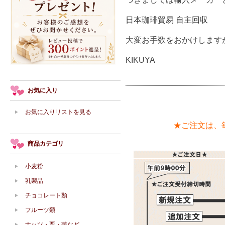
日本珈琲貿易 自主回収
大変お手数をおかけします
KIKUYA
お気に入り
お気に入りリストを見る
★ご注文は、
商品カテゴリ
小麦粉
乳製品
チョコレート類
フルーツ類
ナッツ・栗・芋など