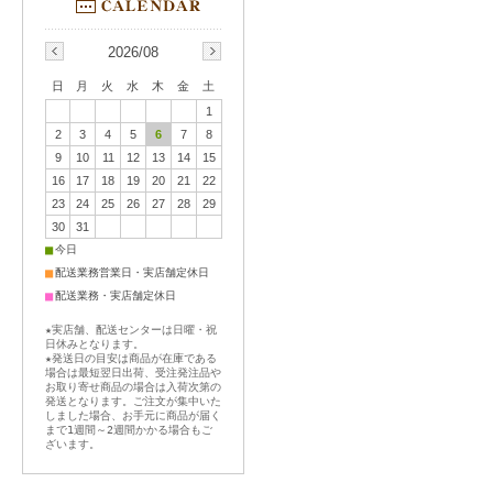
2026/08
日
月
火
水
木
金
土
1
2
3
4
5
6
7
8
9
10
11
12
13
14
15
16
17
18
19
20
21
22
23
24
25
26
27
28
29
30
31
■
今日
■
配送業務営業日・実店舗定休日
■
配送業務・実店舗定休日
★実店舗、配送センターは日曜・祝
日休みとなります。
★発送日の目安は商品が在庫である
場合は最短翌日出荷、受注発注品や
お取り寄せ商品の場合は入荷次第の
発送となります。ご注文が集中いた
しました場合、お手元に商品が届く
まで1週間～2週間かかる場合もご
ざいます。