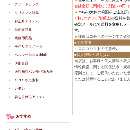
デザートカップ
合計金額に関係なく別途330円
★
25kgの大体の粉類をご注文頂
クリスマス特集
1体につき500円
(税込)
の送料を負
お正月アイテム
確定メールにて送料を変更しメ
母の日特集
す。
★
詳細は
コチラのページでご確
業務用商品
■宅配業者
手作りグラノーラ
クロネコヤマトの宅急便♪
■個人情報の取り扱い
ヘルシーfood＆drink
当店は、お客様の個人情報の取
伊那食品
情報保護に関する関係法令・規
送料無料パン作り強力粉
原則として、ご提供いただいた
または開示することはありませ
ＳＮＳ映え素材
レモン
春を告げるアイテム
おすすめ
バレンタインデー