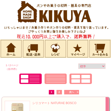
1 / 2ページ
（全25件）
1
2
次へ
シリコマート NATURAE BOSCO