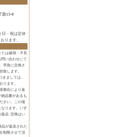
目15-9
（日・祝は定休
ております。
または破損・不良
お問い合わせにて
。早急に交換さ
担致します。
つきましては、
おります。
様都合により返
で納品書があるも
ださい。この場
になります。いず
の返品･交換はい
商品が返送された
を制限させて頂