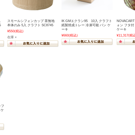
地
スモールシフォンカップ 茶無地
IK GMエクラン95 10入 クラフト
NOVACAR
5
本体のみ 5入 クラフト SC8745
紙製焼成トレー 冷凍可能 パン ケ
ォン フタ付
ーキ
ケーキ
¥550
(税込)
¥660
(税込)
¥11,317
(税
在庫 ×
シフ
ンケ