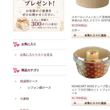
スモールシフォンカップ 茶無
本体のみ 25入 クラフト SC874
¥2,024
(税込)
在庫 ×
お気に入り
お気に入りリストを見る
商品カテゴリ
焼成用ケース
NOVACART M159 チューブ型
シフォン紙ケース
ォン フタ付 5枚セット シフォ
ーキ
¥1,769
(税込)
小麦粉