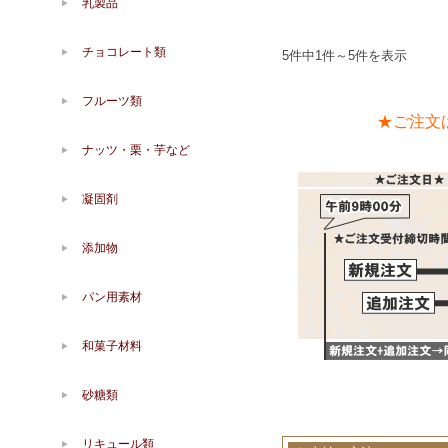
乳製品
チョコレート類
5件中1件～5件を表示
フルーツ類
★ご注文
ナッツ・栗・芋など
凝固剤
添加物
パン用素材
和菓子材料
砂糖類
リキュール類