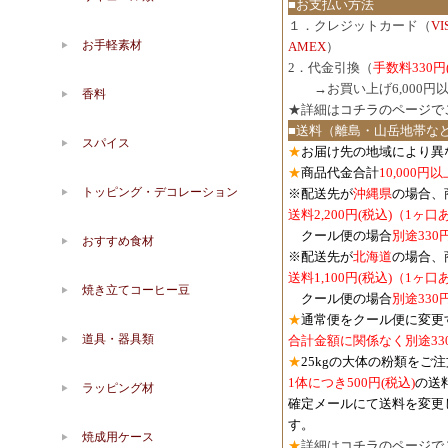
■お支払い方法
１．クレジットカード（
V
お手軽素材
AMEX
）
2．代金引換（
手数料330円
３．
→お買い上げ6,000
香料
★詳細は
コチラのページで
■送料（離島・山岳地帯な
スパイス
★
お届け先の地域により異
★
商品代金合計
10,000
トッピング・デコレーション
※配送先が
沖縄県
の場合、
送料2,200円(税込)（1ヶ
クール便の場合
別途330
おすすめ食材
※配送先が
北海道
の場合、
送料1,100円
(税込)
（1ヶ口
焼き立てコーヒー豆
クール便の場合
別途330
★
通常便をクール便に変更
道具・器具類
合計金額に関係なく別途33
★
25kgの大体の粉類をご
1体につき500円
(税込)
の送
ラッピング材
確定メールにて送料を変更
す。
焼成用ケース
★
詳細は
コチラのページで