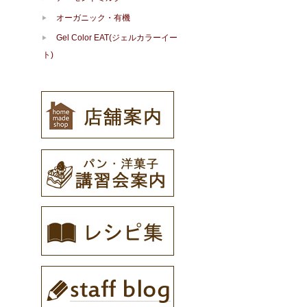
オーガニック・有機
Gel Color EAT(ジェルカラーイー
ト)