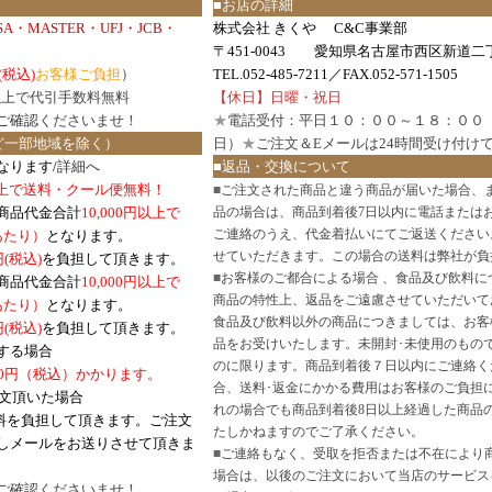
■お店の詳細
ISA・MASTER・UFJ・JCB・
株式会社 きくや C&C事業部
〒451-0043 愛知県名古屋市西区新道二丁
(税込)
お客様ご負担
）
TEL.052-485-7211／FAX.052-571-1505
円以上で代引手数料無料
【休日】日曜・祝日
ご確認
くださいませ！
★
電話受付：平日１０：００～１８：００
ど一部地域を除く）
日）
★
ご注文＆Eメールは24時間受け付け
なります/
詳細へ
■返品・交換について
円以上で送料・クール便無料！
■
ご注文された商品と違う商品が届いた場合、
商品代金合計
10,000円以上で
品の場合は、商品到着後7日以内に電話または
ご連絡のうえ、代金着払いにてご返送ください
口あたり）
となります。
せていただきます。この場合の送料は弊社が負
円(税込)
を負担して頂きます。
■
お客様のご都合による場合 、食品及び飲料に
商品代金合計
10,000円以上で
商品の特性上、返品をご遠慮させていただいて
あたり）
となります。
食品及び飲料以外の商品につきましては、お客
円
(税込)
を負担して頂きます。
品をお受けいたします。未開封･未使用のもの
する場合
のに限ります。商品到着後７日以内にご連絡く
0円（税込）かかります。
合、送料･返金にかかる費用はお客様のご負担
注文頂いた場合
れの場合でも商品到着後8日以上経過した商品
料を負担して頂きます。ご注文
たしかねますのでご了承ください。
しメールをお送りさせて頂きま
■
ご連絡もなく、受取を拒否または不在により
場合は、以後のご注文において当店のサービス
ご確認
くださいませ！