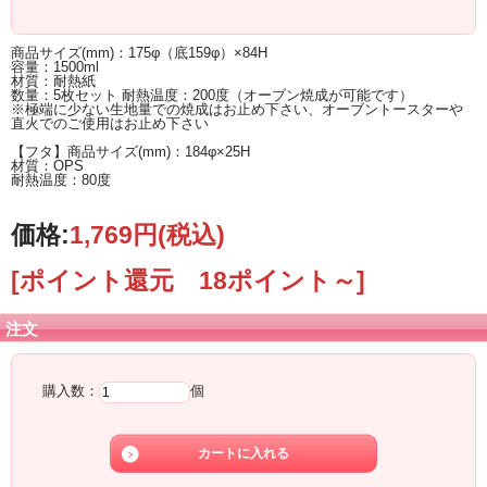
商品サイズ(mm)：175φ（底159φ）×84H
容量：1500ml
材質：耐熱紙
数量：5枚セット 耐熱温度：200度（オーブン焼成が可能です）
※極端に少ない生地量での焼成はお止め下さい、オーブントースターや
直火でのご使用はお止め下さい
【フタ】商品サイズ(mm)：184φ×25H
材質：OPS
耐熱温度：80度
価格:
1,769円
(税込)
[ポイント還元 18ポイント～]
注文
購入数：
個