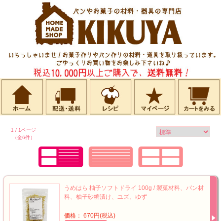
1 / 1ページ
（全6件）
うめはら 柚子ソフトドライ 100g / 製菓材料、パン材
料、柚子砂糖漬け、ユズ、ゆず
価格： 670円(税込)