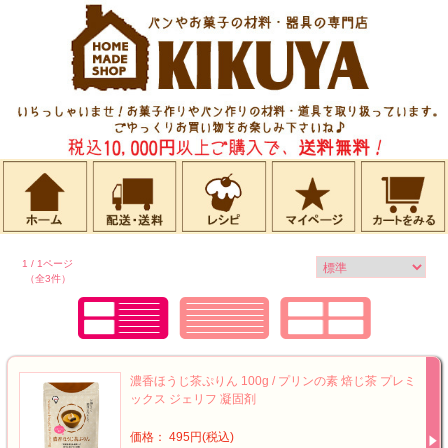
1 / 1ページ
（全3件）
濃香ほうじ茶ぷりん 100g / プリンの素 焙じ茶 プレミ
ックス ジェリフ 凝固剤
価格： 495円(税込)