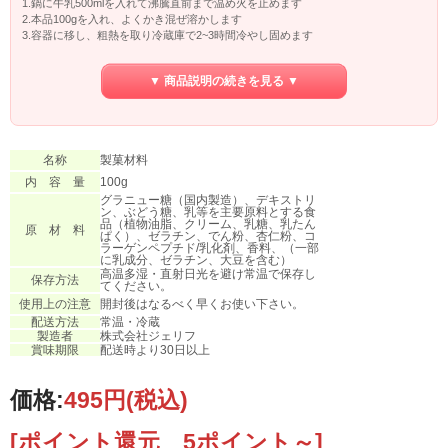
1.鍋に牛乳500mlを入れて沸騰直前まで温め火を止めます
2.本品100gを入れ、よくかき混ぜ溶かします
3.容器に移し、粗熱を取り冷蔵庫で2~3時間冷やし固めます
▼ 商品説明の続きを見る ▼
名称
製菓材料
内 容 量
100g
グラニュー糖（国内製造）、デキストリ
ン、ぶどう糖、乳等を主要原料とする食
品（植物油脂、クリーム、乳糖、乳たん
原 材 料
ぱく）、ゼラチン、でん粉、杏仁粉、コ
ラーゲンペプチド/乳化剤、香料、（一部
に乳成分、ゼラチン、大豆を含む）
高温多湿・直射日光を避け常温で保存し
保存方法
てください。
使用上の注意
開封後はなるべく早くお使い下さい。
配送方法
常温・冷蔵
製造者
株式会社ジェリフ
賞味期限
配送時より30日以上
価格:
495円
(税込)
[ポイント還元 5ポイント～]