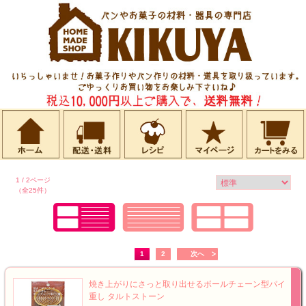
1 / 2ページ
（全25件）
1
2
次へ
焼き上がりにさっと取り出せるボールチェーン型パイ
重し タルトストーン