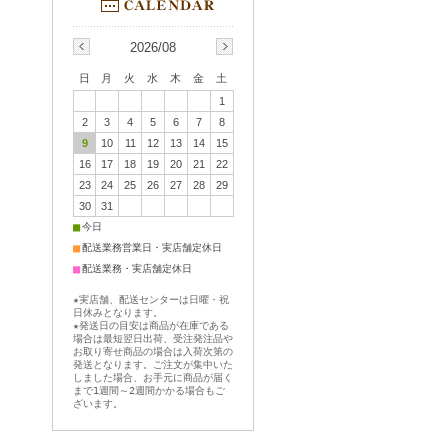
2026/08
日
月
火
水
木
金
土
1
2
3
4
5
6
7
8
9
10
11
12
13
14
15
16
17
18
19
20
21
22
23
24
25
26
27
28
29
30
31
■
今日
■
配送業務営業日・実店舗定休日
■
配送業務・実店舗定休日
★実店舗、配送センターは日曜・祝
日休みとなります。
★発送日の目安は商品が在庫である
場合は最短翌日出荷、受注発注品や
お取り寄せ商品の場合は入荷次第の
発送となります。ご注文が集中いた
しました場合、お手元に商品が届く
まで1週間～2週間かかる場合もご
ざいます。