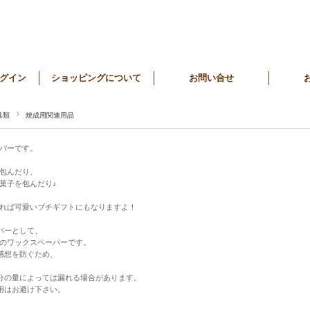
グイン
ショッピングについて
お問い合せ
具類
焼成用関連用品
パーです。
包んだり、
菓子を包んだり♪
れば可愛いプチギフトにもなりますよ！
パーとして、
のワックスペーパーです。
感想を防ぐため、
分の量によっては漏れる場合があります。
用はお避け下さい。