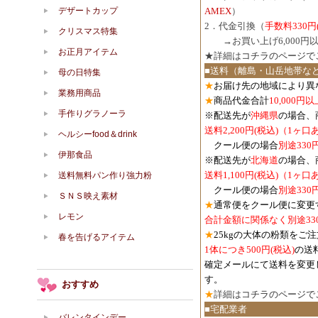
デザートカップ
AMEX
）
2．代金引換（
手数料330円
クリスマス特集
３．
→お買い上げ6,000
お正月アイテム
★詳細は
コチラのページで
■送料（離島・山岳地帯な
母の日特集
★
お届け先の地域により異
業務用商品
★
商品代金合計
10,000
手作りグラノーラ
※配送先が
沖縄県
の場合、
送料2,200円(税込)（1ヶ
ヘルシーfood＆drink
クール便の場合
別途330
伊那食品
※配送先が
北海道
の場合、
送料1,100円
(税込)
（1ヶ口
送料無料パン作り強力粉
クール便の場合
別途330
ＳＮＳ映え素材
★
通常便をクール便に変更
レモン
合計金額に関係なく別途33
★
25kgの大体の粉類をご
春を告げるアイテム
1体につき500円
(税込)
の送
確定メールにて送料を変更
す。
おすすめ
★
詳細は
コチラのページで
■宅配業者
バレンタインデー