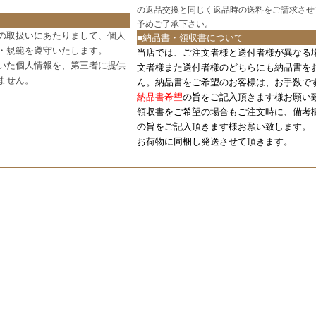
の返品交換と同じく返品時の送料をご請求させ
予めご了承下さい。
の取扱いにあたりまして、個人
■納品書・領収書について
・規範を遵守いたします。
当店では、ご注文者様と送付者様が異なる
いた個人情報を、第三者に提供
文者様また送付者様のどちらにも納品書を
ません。
ん。納品書をご希望のお客様は、お手数で
納品書希望
の旨をご記入頂きます様お願い
領収書をご希望の場合もご注文時に、備考
の旨をご記入頂きます様お願い致します。
お荷物に同梱し発送させて頂きます。