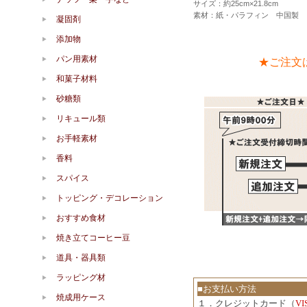
サイズ：約25cm×21.8cm
素材：紙・パラフィン 中国製
凝固剤
添加物
パン用素材
★ご注文
和菓子材料
砂糖類
リキュール類
お手軽素材
香料
スパイス
トッピング・デコレーション
おすすめ食材
焼き立てコーヒー豆
道具・器具類
ラッピング材
■お支払い方法
焼成用ケース
１．クレジットカード（
V