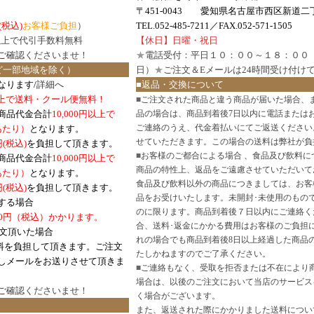
〒451-0043 愛知県名古屋市西区新道二丁
(税込)
お客様ご負担
）
TEL.052-485-7211／FAX.052-571-1505
円以上で代引手数料無料
【休日】日曜・祝日
ご確認
くださいませ！
★
電話受付：平日１０：００～１８：００
ど一部地域を除く）
日）
★
ご注文＆Eメールは24時間受け付け
なります/
詳細へ
■返品・交換について
円以上で送料・クール便無料！
■
ご注文された商品と違う商品が届いた場合、
商品代金合計
10,000円以上で
品の場合は、商品到着後7日以内に電話または
ご連絡のうえ、代金着払いにてご返送ください
口あたり）
となります。
せていただきます。この場合の送料は弊社が負
円(税込)
を負担して頂きます。
■
お客様のご都合による場合 、食品及び飲料に
商品代金合計
10,000円以上で
商品の特性上、返品をご遠慮させていただいて
あたり）
となります。
食品及び飲料以外の商品につきましては、お客
円
(税込)
を負担して頂きます。
品をお受けいたします。未開封･未使用のもの
する場合
のに限ります。商品到着後７日以内にご連絡く
0円（税込）かかります。
合、送料･返金にかかる費用はお客様のご負担
注文頂いた場合
れの場合でも商品到着後8日以上経過した商品
料を負担して頂きます。ご注文
たしかねますのでご了承ください。
しメールをお送りさせて頂きま
■
ご連絡もなく、受取を拒否または不在により
場合は、以後のご注文において当店のサービス
ご確認
くださいませ！
く場合がございます。
また、返送された際にかかりました送料につい