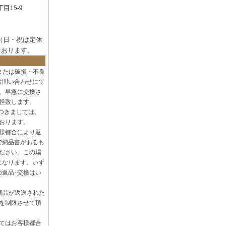
目15-9
（日・祝は定休
ております。
または破損・不良
お問い合わせにて
。早急に交換さ
担致します。
つきましては、
おります。
様都合により返
で納品書があるも
ださい。この場
になります。いず
の返品･交換はい
商品が返送された
を制限させて頂
てはお客様都合