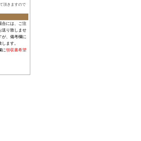
て頂きますので
場合には、
ご注
お送り致しませ
すが、備考欄に
致します。
欄に
領収書希望