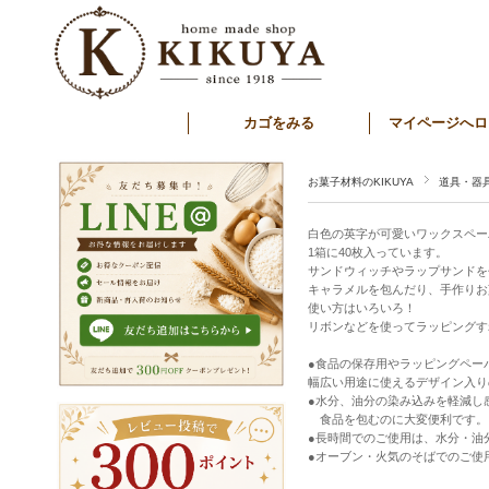
カゴをみる
マイページへロ
お菓子材料のKIKUYA
道具・器
白色の英字が可愛いワックスペー
1箱に40枚入っています。
サンドウィッチやラップサンドを
キャラメルを包んだり、手作りお
使い方はいろいろ！
リボンなどを使ってラッピングす
●食品の保存用やラッピングペー
幅広い用途に使えるデザイン入り
●水分、油分の染み込みを軽減し
食品を包むのに大変便利です。
●長時間でのご使用は、水分・油
●オーブン・火気のそばでのご使