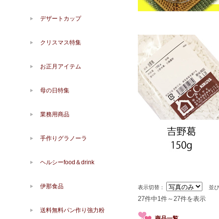
デザートカップ
クリスマス特集
お正月アイテム
母の日特集
業務用商品
手作りグラノーラ
ヘルシーfood＆drink
伊那食品
表示切替：
並
27件中1件～27件を表示
送料無料パン作り強力粉
商品一覧