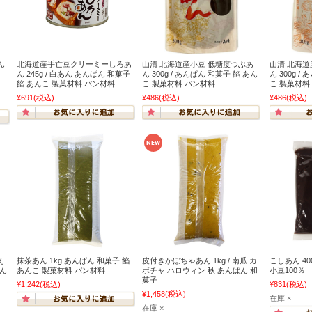
ん
北海道産手亡豆クリーミーしろあ
山清 北海道産小豆 低糖度つぶあ
山清 北海道
ん 245g / 白あん あんぱん 和菓子
ん 300g / あんぱん 和菓子 餡 あん
ん 300g /
餡 あんこ 製菓材料 パン材料
こ 製菓材料 パン材料
こ 製菓材料
¥691
(税込)
¥486
(税込)
¥486
(税込)
え
抹茶あん 1kg あんぱん 和菓子 餡
皮付きかぼちゃあん 1kg / 南瓜 カ
こしあん 4
あん
あんこ 製菓材料 パン材料
ボチャ ハロウィン 秋 あんぱん 和
小豆100％
菓子
¥1,242
(税込)
¥831
(税込)
¥1,458
(税込)
在庫 ×
在庫 ×