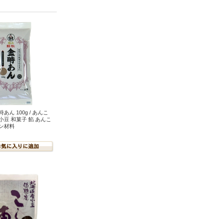
あん 100g / あんこ
小豆 和菓子 餡 あんこ
ン材料