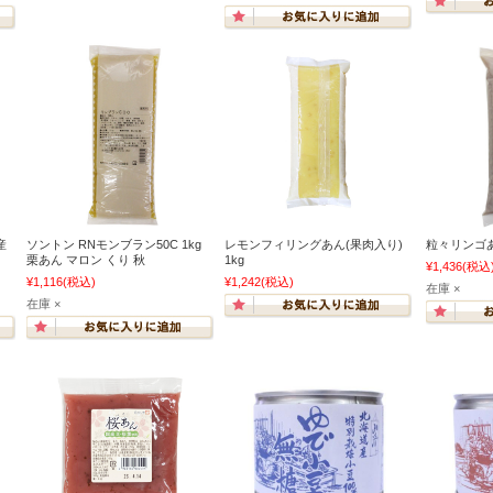
産
ソントン RNモンブラン50C 1kg
レモンフィリングあん(果肉入り)
粒々リンゴあ
栗あん マロン くり 秋
1kg
¥1,436
(税込
¥1,116
(税込)
¥1,242
(税込)
在庫 ×
在庫 ×