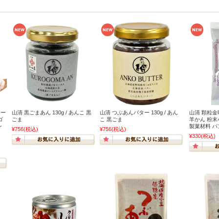
マー
山清 黒ごまあん 130g / あんこ 黒
山清 つぶあんバター 130g / あん
山清 顆粒金時
ゴ
ごま
こ 黒ごま
羊かん 粉末
ン
製菓材料 パ
¥756
(税込)
¥756
(税込)
¥330
(税込)