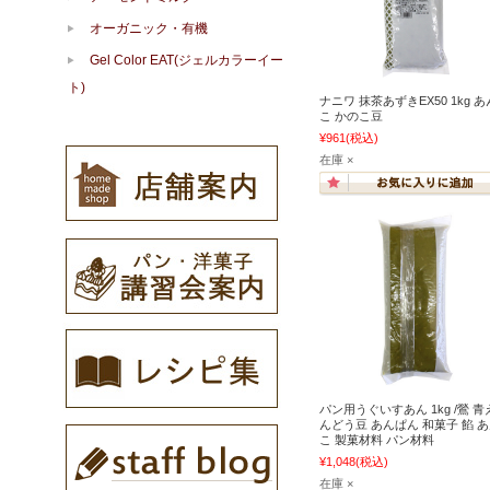
オーガニック・有機
Gel Color EAT(ジェルカラーイー
ト)
ナニワ 抹茶あずきEX50 1kg あ
こ かのこ豆
¥961
(税込)
在庫 ×
パン用うぐいすあん 1kg /鶯 青
んどう豆 あんぱん 和菓子 餡 
こ 製菓材料 パン材料
¥1,048
(税込)
在庫 ×