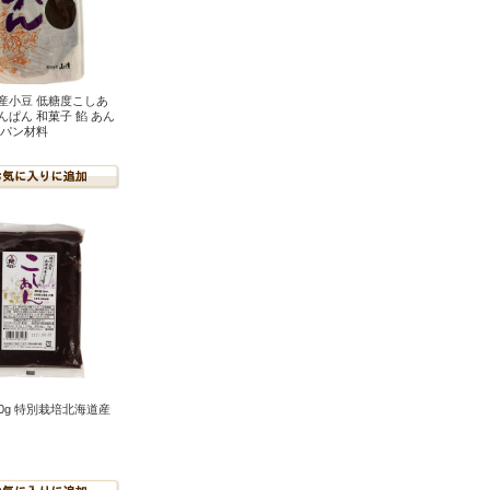
産小豆 低糖度こしあ
 あんぱん 和菓子 餡 あん
 パン材料
00g 特別栽培北海道産