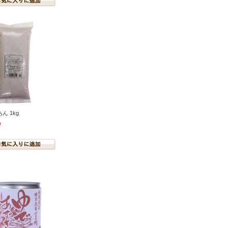
ん 1kg
)