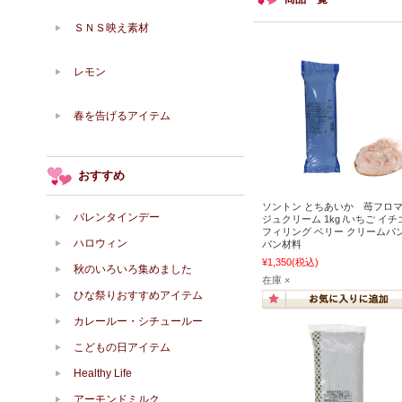
ＳＮＳ映え素材
レモン
春を告げるアイテム
おすすめ
ソントン とちあいか 苺フロ
バレンタインデー
ジュクリーム 1kg /いちご イチ
フィリング ベリー クリームパ
ハロウィン
パン材料
¥1,350
(税込)
秋のいろいろ集めました
在庫 ×
ひな祭りおすすめアイテム
カレールー・シチュールー
こどもの日アイテム
Healthy Life
アーモンドミルク