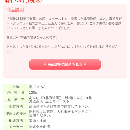
価格:756円(税込)
商品説明
『創業1883年和田萬』の黒ごまペーストを、厳選した北海道産小豆と北海道産ビ
ートグラニュー糖で炊き上げたあんに練りこみ、香ばしいごまの風味が香る濃厚
でふっくらとした黒ごまあんに仕上げました。
糖度は40°前後で甘さひかえめです。
トーストした食パンに塗ったり、おだんごにつけたりしてお召し上がりくださ
い。
また、ホットケーキやアイスのトッピング、和菓子・洋菓子にもご利用いただけ
ます。
▼ 商品説明の続きを見る ▼
瓶のふたはセーフティボタン付きです。
中央部がへこんでいれば、密封が保持されています。
名称
黒ゴマあん
内 容 量
130g
あん(小豆(北海道産))、砂糖(てんさい(北
原 材 料
海道産))、黒ごまペースト
保存方法
高温多湿を避け常温で保存して下さい。
開封後は冷蔵庫に入れ出来るだけ早くご
使用上の注意
使用ください。
配送方法
常温・冷蔵
メーカー
株式会社山清