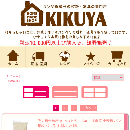
1 / 3ページ
（全54件）
1
2
3
次へ
強力粉全粒粉 きたのまるこ 1kg 北海道産 小麦粉 パン
用粉 パン作り 製パン材料