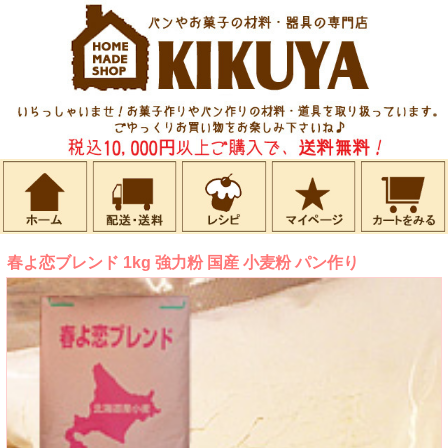
春よ恋ブレンド 1kg 強力粉 国産 小麦粉 パン作り