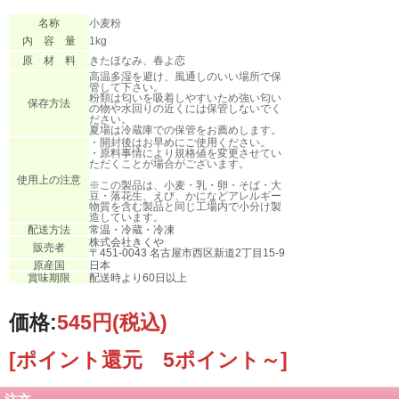
名称
小麦粉
内 容 量
1kg
原 材 料
きたほなみ、春よ恋
高温多湿を避け、風通しのいい場所で保
管して下さい。
粉類は匂いを吸着しやすいため強い匂い
保存方法
の物や水回りの近くには保管しないでく
ださい。
夏場は冷蔵庫での保管をお薦めします。
・開封後はお早めにご使用ください。
・原料事情により規格値を変更させてい
ただくことが場合がございます。
使用上の注意
※この製品は、小麦・乳・卵・そば・大
豆・落花生、えび、かになどアレルギー
物質を含む製品と同じ工場内で小分け製
造しています。
配送方法
常温・冷蔵・冷凍
株式会社きくや
販売者
〒451-0043 名古屋市西区新道2丁目15-9
原産国
日本
賞味期限
配送時より60日以上
価格:
545円
(税込)
[ポイント還元 5ポイント～]