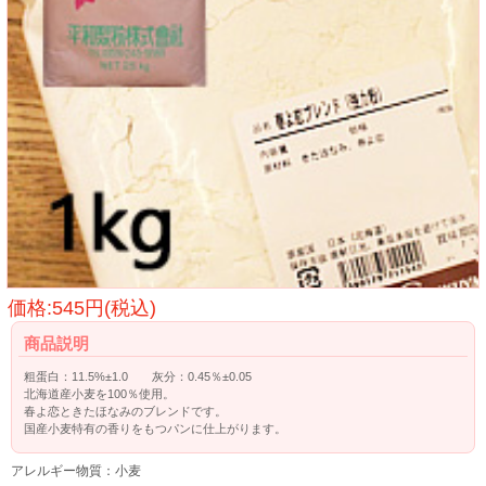
価格:545円(税込)
商品説明
粗蛋白：11.5%±1.0 灰分：0.45％±0.05
北海道産小麦を100％使用。
春よ恋ときたほなみのブレンドです。
国産小麦特有の香りをもつパンに仕上がります。
アレルギー物質：小麦