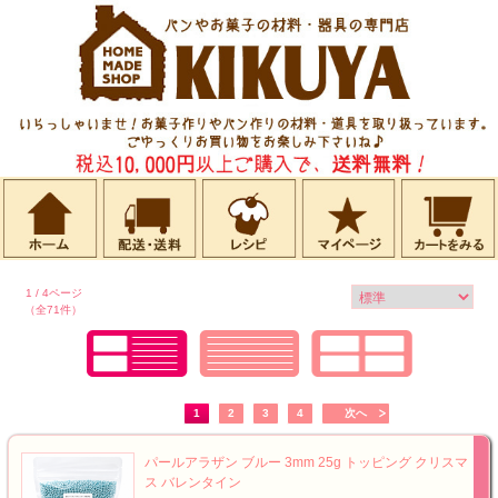
1 / 4ページ
（全71件）
1
2
3
4
次へ
パールアラザン ブルー 3mm 25g トッピング クリスマ
ス バレンタイン