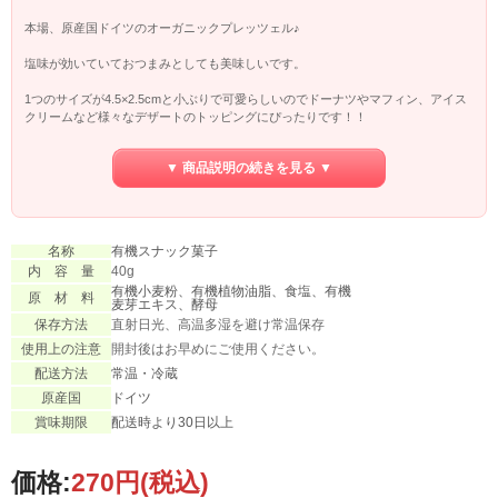
本場、原産国ドイツのオーガニックプレッツェル♪
塩味が効いていておつまみとしても美味しいです。
1つのサイズが4.5×2.5cmと小ぶりで可愛らしいのでドーナツやマフィン、アイス
クリームなど様々なデザートのトッピングにぴったりです！！
▼ 商品説明の続きを見る ▼
名称
有機スナック菓子
内 容 量
40g
有機小麦粉、有機植物油脂、食塩、有機
原 材 料
麦芽エキス、酵母
保存方法
直射日光、高温多湿を避け常温保存
使用上の注意
開封後はお早めにご使用ください。
配送方法
常温・冷蔵
原産国
ドイツ
賞味期限
配送時より30日以上
価格:
270円
(税込)