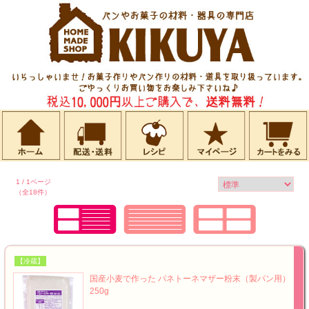
1 / 1ページ
（全18件）
【冷蔵】
国産小麦で作った パネトーネマザー粉末（製パン用）
250g