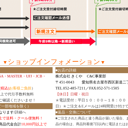
ショップインフォメーション
▼
▼
■お店の詳細
ISA・MASTER・UFJ・JCB・
株式会社 きくや C&C事業部
〒451-0043 愛知県名古屋市西区新道二丁
(税込)
お客様ご負担
）
TEL.052-485-7211／FAX.052-571-1505
円以上で代引手数料無料
【休日】日曜・祝日
ご確認
くださいませ！
★
電話受付：平日１０：００～１８：００
ど一部地域を除く）
日）
★
ご注文＆Eメールは24時間受け付け
なります/
詳細へ
■返品・交換について
円以上で送料・クール便無料！
■
ご注文された商品と違う商品が届いた場合、
商品代金合計
10,000円以上で
品の場合は、商品到着後7日以内に電話または