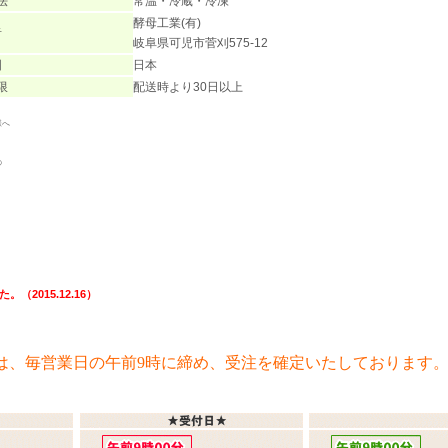
法
常温・冷蔵・冷凍
酵母工業(有)
者
岐阜県可児市菅刈575-12
国
日本
限
配送時より30日以上
様へ
の
。
2015.12.16）
は、毎営業日の午前9時に締め、受注を確定いたしております