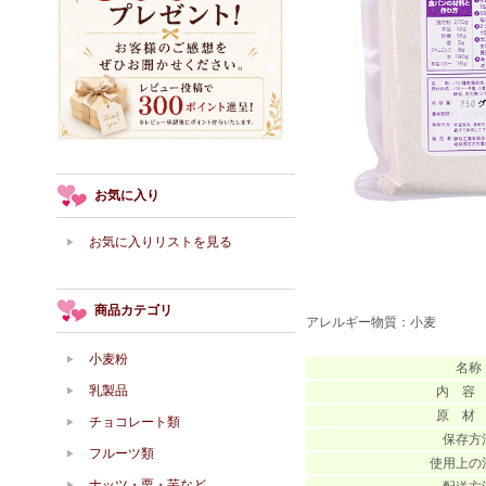
お気に入り
お気に入りリストを見る
商品カテゴリ
アレルギー物質：小麦
小麦粉
名称
乳製品
内 容
原 材
チョコレート類
保存方
フルーツ類
使用上の
ナッツ・栗・芋など