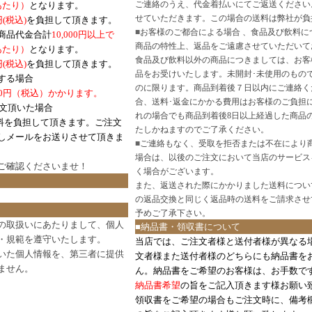
ご連絡のうえ、代金着払いにてご返送ください
口あたり）
となります。
せていただきます。この場合の送料は弊社が負
円(税込)
を負担して頂きます。
■
お客様のご都合による場合 、食品及び飲料に
商品代金合計
10,000円以上で
商品の特性上、返品をご遠慮させていただいて
あたり）
となります。
食品及び飲料以外の商品につきましては、お客
円
(税込)
を負担して頂きます。
品をお受けいたします。未開封･未使用のもの
する場合
のに限ります。商品到着後７日以内にご連絡く
0円（税込）かかります。
合、送料･返金にかかる費用はお客様のご負担
注文頂いた場合
れの場合でも商品到着後8日以上経過した商品
料を負担して頂きます。ご注文
たしかねますのでご了承ください。
しメールをお送りさせて頂きま
■
ご連絡もなく、受取を拒否または不在により
場合は、以後のご注文において当店のサービス
ご確認
くださいませ！
く場合がございます。
また、返送された際にかかりました送料につい
の返品交換と同じく返品時の送料をご請求させ
予めご了承下さい。
の取扱いにあたりまして、個人
■納品書・領収書について
・規範を遵守いたします。
当店では、ご注文者様と送付者様が異なる
いた個人情報を、第三者に提供
文者様また送付者様のどちらにも納品書を
ません。
ん。納品書をご希望のお客様は、お手数で
納品書希望
の旨をご記入頂きます様お願い
領収書をご希望の場合もご注文時に、備考