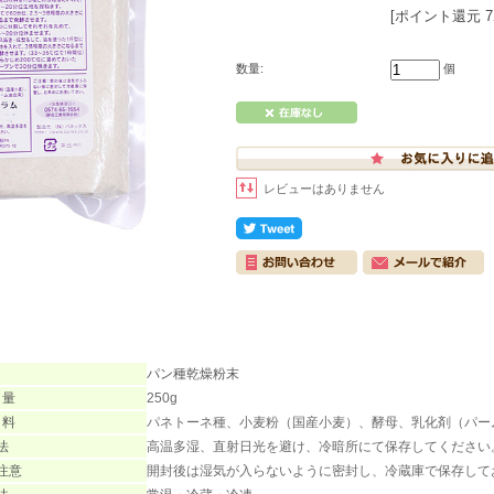
[ポイント還元 
数量:
個
レビューはありません
パン種乾燥粉末
 量
250g
 料
パネトーネ種、小麦粉（国産小麦）、酵母、乳化剤（パー
法
高温多湿、直射日光を避け、冷暗所にて保存してください
注意
開封後は湿気が入らないように密封し、冷蔵庫で保存して