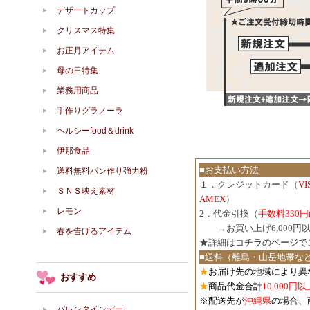
デザートカップ
クリスマス特集
お正月アイテム
母の日特集
業務用商品
手作りグラノーラ
ヘルシーfood＆drink
伊那食品
■お支払い方法
送料無料パン作り強力粉
１．クレジットカード（
V
ＳＮＳ映え素材
AMEX
）
レモン
2．代金引換（
手数料330円
３．
→お買い上げ6,000
春を告げるアイテム
★詳細は
コチラのページで
■送料（離島・山岳地帯な
★
お届け先の地域により異
おすすめ
★
商品代金合計
10,000
※配送先が
沖縄県
の場合、
バレンタインデー