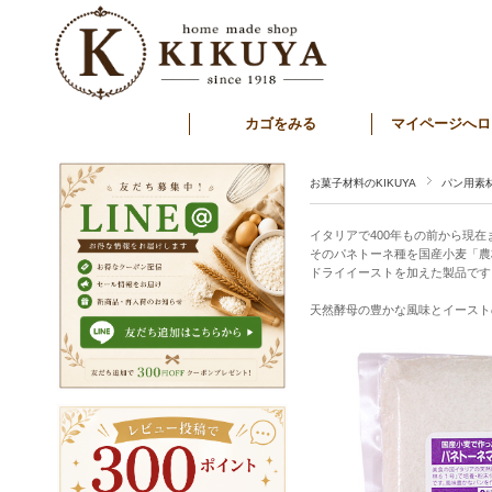
カゴをみる
マイページへロ
お菓子材料のKIKUYA
パン用素
イタリアで400年もの前から現
そのパネトーネ種を国産小麦「農
ドライイーストを加えた製品です
天然酵母の豊かな風味とイースト