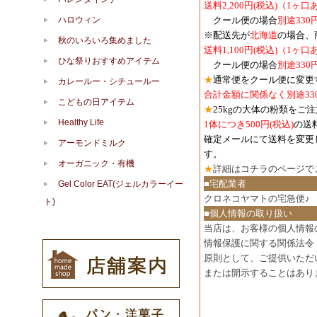
送料2,200円(税込)（1ヶ
クール便の場合
別途330
ハロウィン
※配送先が
北海道
の場合、
秋のいろいろ集めました
送料1,100円
(税込)
（1ヶ口
ひな祭りおすすめアイテム
クール便の場合
別途330
★
通常便をクール便に変更
カレールー・シチュールー
合計金額に関係なく別途33
こどもの日アイテム
★
25kgの大体の粉類をご
Healthy Life
1体につき500円
(税込)
の送
確定メールにて送料を変更
アーモンドミルク
す。
オーガニック・有機
★
詳細は
コチラのページで
■宅配業者
Gel Color EAT(ジェルカラーイー
クロネコヤマトの宅急便♪
ト)
■個人情報の取り扱い
当店は、お客様の個人情報
情報保護に関する関係法令
原則として、ご提供いただ
または開示することはあり