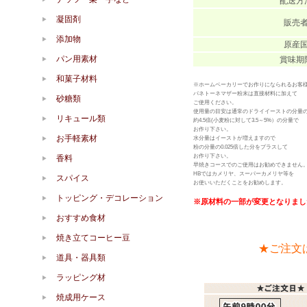
配送方
凝固剤
販売
添加物
原産
パン用素材
賞味期
和菓子材料
※ホームベーカリーでお作りになられるお客
パネトーネマザー粉末は直接材料に加えて
砂糖類
ご使用ください。
使用量の目安は通常のドライイーストの分量
リキュール類
約4.5倍(小麦粉に対して3.5～5%）の分量で
お作り下さい。
お手軽素材
水分量はイーストが増えますので
粉の分量の0.025倍した分をプラスして
お作り下さい。
香料
早焼きコースでのご使用はお勧めできません
HBではカメリヤ、スーパーカメリヤ等を
スパイス
お使いいただくことをお勧めします。
トッピング・デコレーション
※原材料の一部が変更となりました。（
おすすめ食材
焼き立てコーヒー豆
★ご注文
道具・器具類
ラッピング材
焼成用ケース