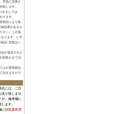
。早急に交換さ
担致します。
つきましては、
おります。
様都合により返
で納品書があるも
ださい。この場
になります。いず
の返品･交換はい
商品が返送された
を制限させて頂
てはお客様都合
て頂きますので
場合には、
ご注
お送り致しませ
すが、備考欄に
致します。
欄に
領収書希望