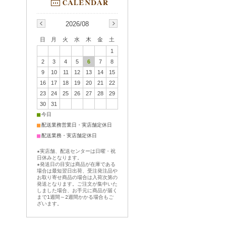
2026/08
日
月
火
水
木
金
土
1
2
3
4
5
6
7
8
9
10
11
12
13
14
15
16
17
18
19
20
21
22
23
24
25
26
27
28
29
30
31
■
今日
■
配送業務営業日・実店舗定休日
■
配送業務・実店舗定休日
★実店舗、配送センターは日曜・祝
日休みとなります。
★発送日の目安は商品が在庫である
場合は最短翌日出荷、受注発注品や
お取り寄せ商品の場合は入荷次第の
発送となります。ご注文が集中いた
しました場合、お手元に商品が届く
まで1週間～2週間かかる場合もご
ざいます。