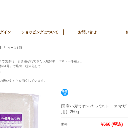
グイン
ショッピングについて
お問い合せ
材
イースト類
在まで愛され、引き継がれてきた天然酵母「パネトーネ種」。
林61号」で培養・粉末化して
。
の扱いやすさを両立しています。
国産小麦で作った パネトーネマザ
用）250g
¥666
(税込)
価格: