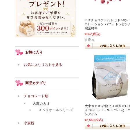
C-3 チョコクラム レッド 50g /
コレーション パフェ トッピン
製菓材料
¥562
(税込)
在庫 ×
お気に入り
お気に入りリストを見る
商品カテゴリ
チョコレート類
大東カカオ
大東カカオ 砂糖ゼロ 糖類ゼロ
スペリオールシリーズ
ョコレート ZERO 57％ 1kg 
ンタイン
¥5,562
(税込)
小麦粉