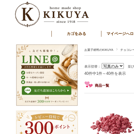
カゴをみる
マイページへロ
お菓子材料のKIKUYA
チョコレ
表示切替：
並
40件中1件～40件を表示
商品一覧