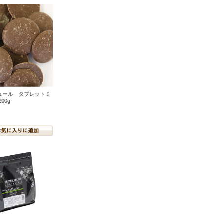
ュール タブレットミ
00g