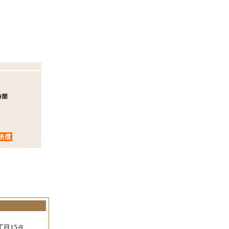
。
目15-9