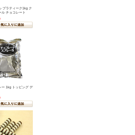
 プラティーク1kg ク
ール チョコレート
)
ー 1kg トッピング デ
)