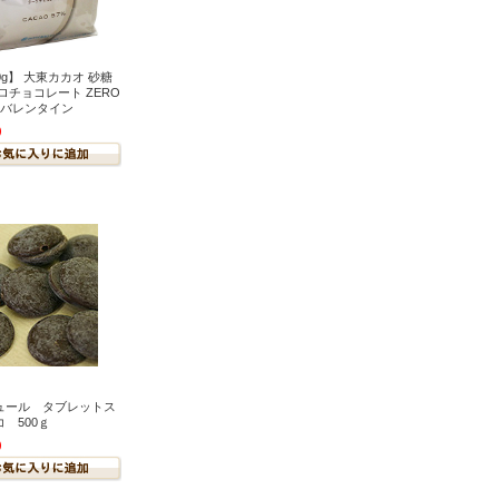
0g】 大東カカオ 砂糖
ロチョコレート ZERO
g バレンタイン
)
ュール タブレットス
 500ｇ
)