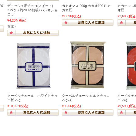
20
デニッシュ用チョコ(スイート)
カカオマス 200g カカオ100％ カ
カカオマス50
2.2kg （約200本前後) パンオショ
カオ豆
オ豆
コラ
¥1,096
(税込)
¥2,606
(税込
¥4,234
(税込)
在庫 ×
クーベルチュール ホワイトチョ
クーベルチュール ミルクチョコ
クーベルチ
コ板 2kg
2kg 板
コ 2kg
¥10,022
(税込)
¥9,266
(税込)
¥9,590
(税込