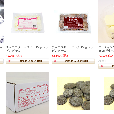
チョ
チョココポー ホワイト 450g トッ
チョココポー ミルク 450g トッ
コーティン
ピング デコ
ピング デコ
450g 洋生
¥2,203
(税込)
¥2,300
(税込)
¥1,129
(税込
在庫 ×