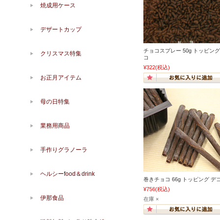
焼成用ケース
デザートカップ
チョコスプレー 50g トッピング
クリスマス特集
コ
¥322
(税込)
お正月アイテム
母の日特集
業務用商品
手作りグラノーラ
ヘルシーfood＆drink
巻きチョコ 66g トッピング デ
¥756
(税込)
伊那食品
在庫 ×