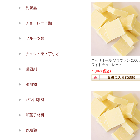
乳製品
チョコレート類
フルーツ類
ナッツ・栗・芋など
スペリオール ソワブラン 200g
ワイトチョコレート
凝固剤
¥1,048
(税込)
添加物
パン用素材
和菓子材料
砂糖類