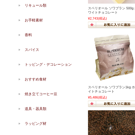
リキュール類
スペリオール ソワブラン 500g
ワイトチョコレート
¥2,743
(税込)
お手軽素材
香料
スパイス
トッピング・デコレーション
おすすめ食材
スペリオール ソワブラン1kg 
イトチョコレート
焼き立てコーヒー豆
¥5,486
(税込)
道具・器具類
ラッピング材