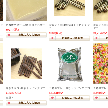
 デ
カカオバター 100g ココアバター
巻きチョコ白樺 66g トッピング デ
巻きチョコ白
コ
デコ
¥927
(税込)
¥788
(税込)
¥1,717
(税込
コ
巻きチョコ 200g トッピング デコ
五色スプレー 1kg トッピング デコ
五色スプレー
¥1,555
(税込)
¥3,251
(税込)
¥294
(税込)
在庫 ×