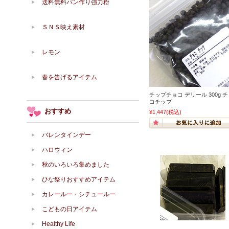
送料無料パン作り強力粉
ＳＮＳ映え素材
レモン
春を告げるアイテム
チップチョコ デリール 300g 
コチップ
おすすめ
¥1,447
(税込)
バレンタインデー
ハロウィン
秋のいろいろ集めました
ひな祭りおすすめアイテム
カレールー・シチュールー
こどもの日アイテム
Healthy Life