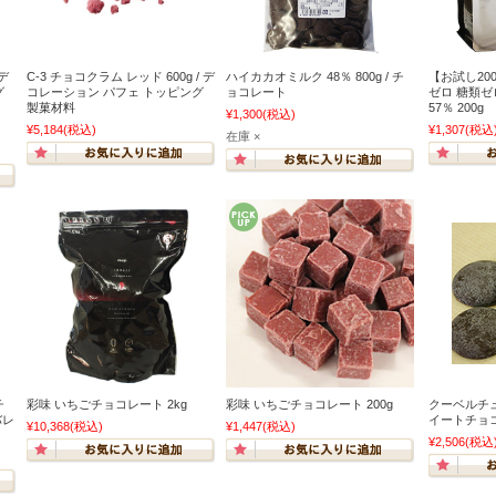
 デ
C-3 チョコクラム レッド 600g / デ
ハイカカオミルク 48％ 800g / チ
【お試し20
グ
コレーション パフェ トッピング
ョコレート
ゼロ 糖類ゼ
製菓材料
57％ 200
¥1,300
(税込)
¥5,184
(税込)
¥1,307
(税込
在庫 ×
チ
彩味 いちごチョコレート 2kg
彩味 いちごチョコレート 200g
クーベルチ
バレ
イートチョコ
¥10,368
(税込)
¥1,447
(税込)
¥2,506
(税込