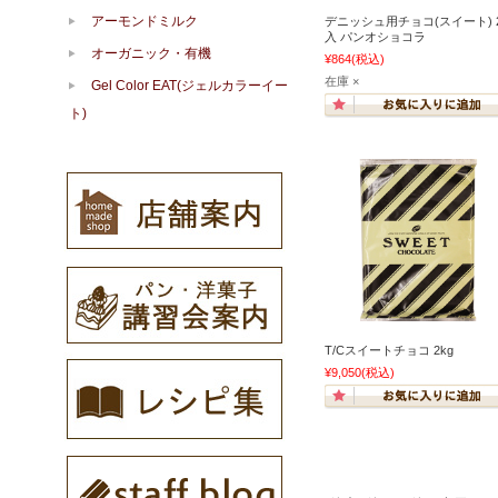
アーモンドミルク
デニッシュ用チョコ(スイート) 
入 パンオショコラ
オーガニック・有機
¥864
(税込)
在庫 ×
Gel Color EAT(ジェルカラーイー
ト)
T/Cスイートチョコ 2kg
¥9,050
(税込)