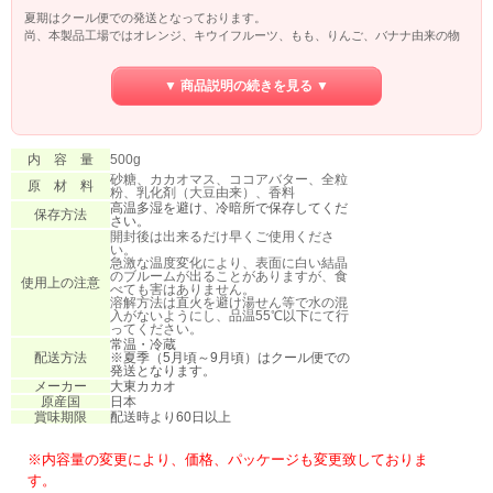
夏期はクール便での発送となっております。
尚、本製品工場ではオレンジ、キウイフルーツ、もも、りんご、バナナ由来の物
質を含む製品を製造しています。
▼ 商品説明の続きを見る ▼
内 容 量
500g
砂糖、カカオマス、ココアバター、全粒
原 材 料
粉、乳化剤（大豆由来）、香料
高温多湿を避け、冷暗所で保存してくだ
保存方法
さい。
開封後は出来るだけ早くご使用くださ
い。
急激な温度変化により、表面に白い結晶
のブルームが出ることがありますが、食
使用上の注意
べても害はありません。
溶解方法は直火を避け湯せん等で水の混
入がないようにし、品温55℃以下にて行
ってください。
常温・冷蔵
配送方法
※夏季（5月頃～9月頃）はクール便での
発送となります。
メーカー
大東カカオ
原産国
日本
賞味期限
配送時より60日以上
※内容量の変更により、価格、パッケージも変更致しておりま
す。