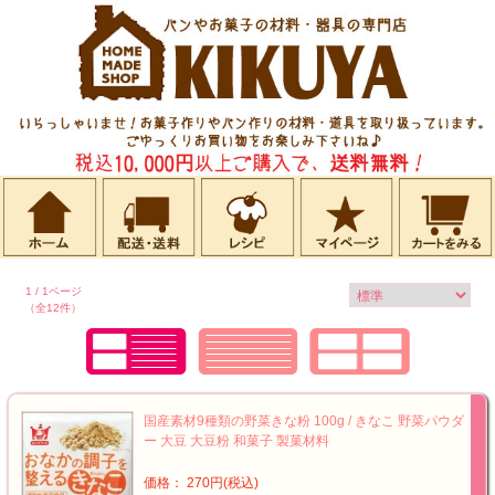
1 / 1ページ
（全12件）
国産素材9種類の野菜きな粉 100g / きなこ 野菜パウダ
ー 大豆 大豆粉 和菓子 製菓材料
価格： 270円(税込)