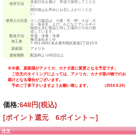
直射日光を避け、常温で保管してくださ
保存方法
い。
開封後はお早めにお召し上がりくださ
い。
使用上の注意
※この製品は、小麦・乳・卵・そば・大
豆・落花生、えび、かになどアレルギー
物質を含む製品と同じ工場内で小分け製
造しています。
配送方法
常温・冷蔵・冷凍
株式会社きくや
加工者
〒451-0043 名古屋市西区新道2丁目15-9
原産国
アメリカ
賞味期限
配送時より60日以上
※今後、原産国がアメリカ、カナダ産に変更となる予定です。
ご注文のタイミングによっては、アメリカ、カナダ産の物でのお
届けとなる場合がございます。
予めご了承下さいますようお願い致します。 （2014.9.24）
価格:
648円
(税込)
[ポイント還元 6ポイント～]
注文