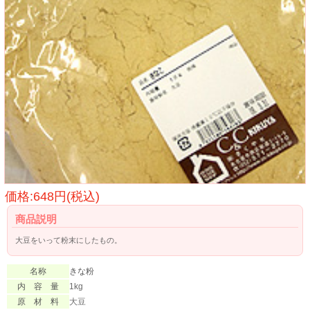
価格:648円(税込)
商品説明
大豆をいって粉末にしたもの。
名称
きな粉
内 容 量
1kg
原 材 料
大豆