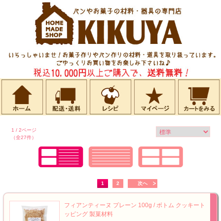
1 / 2ページ
（全27件）
1
2
次へ
フィアンティーヌ プレーン 100g / ボトム クッキート
ッピング 製菓材料