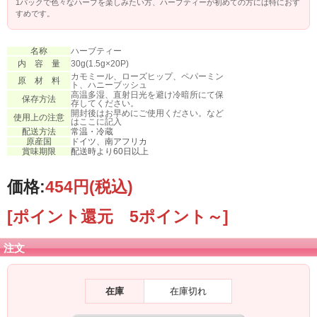
1パックで色々なハーブを楽しみたい方、ハーブティーが初めての方には特におす
すめです。
名称
ハーブティー
内 容 量
30g(1.5g×20P)
カモミール、ローズヒップ、ペパーミン
原 材 料
ト、ハニーブッシュ
高温多湿、直射日光を避け冷暗所にて保
保存方法
存してください。
開封後はお早めにご使用ください。など
使用上の注意
はここに記入
配送方法
常温・冷蔵
原産国
ドイツ、南アフリカ
賞味期限
配送時より60日以上
価格:
454円
(税込)
[ポイント還元 5ポイント～]
注文
在庫
在庫切れ