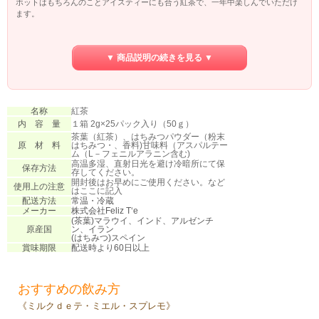
ホットはもちろんのことアイスティーにも合う紅茶で、一年中楽しんでいただけ
ます。
また、一つ一つ個別に包装されているので、オフィスでのブレイクタイムなどに
も向いています☆
▼ 商品説明の続きを見る ▼
神戸セレクション8にも選出された、Lakshmiだけのオリジナル紅茶です。
名称
紅茶
内 容 量
１箱 2g×25パック入り（50ｇ）
茶葉（紅茶）、はちみつパウダー（粉末
原 材 料
はちみつ・、香料)甘味料（アスパルテー
ム（L－フェニルアラニン含む)
高温多湿、直射日光を避け冷暗所にて保
保存方法
存してください。
開封後はお早めにご使用ください。など
使用上の注意
はここに記入
配送方法
常温・冷蔵
メーカー
株式会社Feliz T‘e
(茶葉)マラウイ、インド、アルゼンチ
原産国
ン、イラン
(はちみつ)スペイン
賞味期限
配送時より60日以上
おすすめの飲み方
《ミルクｄｅテ・ミエル・スプレモ》