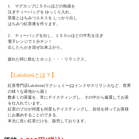
1. マグカップに５０ccほどの熱湯を
注ぎティーバッグを ゆっくり入れ、
茶葉とはちみつエキスを しっかり出し
はちみつ紅茶液を作ります。
2. ティーバッグを出し、１５０ccほどの牛乳を注ぎ
電子レンジで１分チン！
出したらかき混ぜ出来上がり。
疲れた時に飲むとホッと・・・リラックス。
【Lakshimiとは？】
紅茶専門店Lakshimi(ラクシュミー)はインドやスリランカなど、世界
の様々な産地から届く
数多くの茶葉を、常にテイスティングし、その中から厳選してお茶
を仕入れています。
紅茶のプロが何度も何度もテイスティングし、自信を持ってお客様
にお薦めすることのできる、
本当に良い紅茶だけを、販売しております。