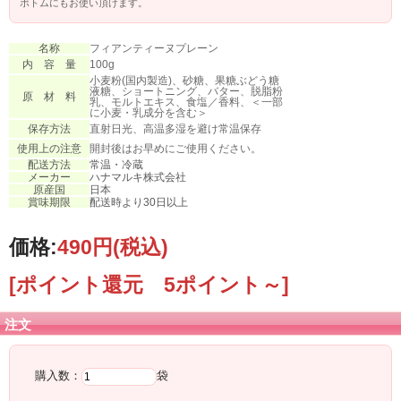
ボトムにもお使い頂けます。
名称
フィアンティーヌプレーン
内 容 量
100g
小麦粉(国内製造)、砂糖、果糖ぶどう糖
液糖、ショートニング、バター、脱脂粉
原 材 料
乳、モルトエキス、食塩／香料、＜一部
に小麦・乳成分を含む＞
保存方法
直射日光、高温多湿を避け常温保存
使用上の注意
開封後はお早めにご使用ください。
配送方法
常温・冷蔵
メーカー
ハナマルキ株式会社
原産国
日本
賞味期限
配送時より30日以上
価格:
490円
(税込)
[ポイント還元 5ポイント～]
注文
購入数：
袋