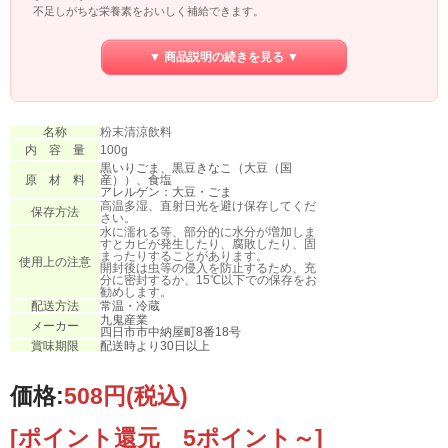
不足しがちな栄養素をおいしく補給できます。
【３】安全・安心
▼ 商品説明の続きを見る ▼
原材料は、黒ごま・きなこ・塩の3種類のみを使用。
人工甘味料・香料・着色料・保存料等はしておりません。
砂糖不使用のノンスウィートなので、ご自身で甘さを調整したい方、糖質が気に
なる方にオススメです。
名称
粉末清涼飲料
内 容 量
100g
黒いりごま、黒豆きなこ（大豆（国
原 材 料
産））、食塩
アレルゲン：大豆・ごま
高温多湿、直射日光を避け保存してくだ
保存方法
さい。
水に濡れる等、部分的に水分が増加しま
すとカビが発生したり、腐敗したり、固
まったりすることがあります。
使用上の注意
開封後は虫等の侵入を防止するため、充
分に密封するか、15℃以下での保存をお
勧めします。
配送方法
常温・冷蔵
九鬼産業
メーカー
四日市市中納屋町8番18号
賞味期限
配送時より30日以上
価格:
508円
(税込)
[ポイント還元 5ポイント～]