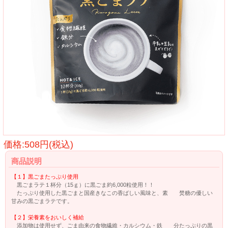
価格:508円(税込)
商品説明
【１】黒ごまたっぷり使用
黒ごまラテ１杯分（15ｇ）に黒ごま約6,000粒使用！！
たっぷり使用した黒ごまと国産きなこの香ばしい風味と、素 焚糖の優しい
甘みの黒ごまラテです。
【２】栄養素をおいしく補給
添加物は使用せず、ごま由来の食物繊維・カルシウム・鉄 分たっぷりの黒