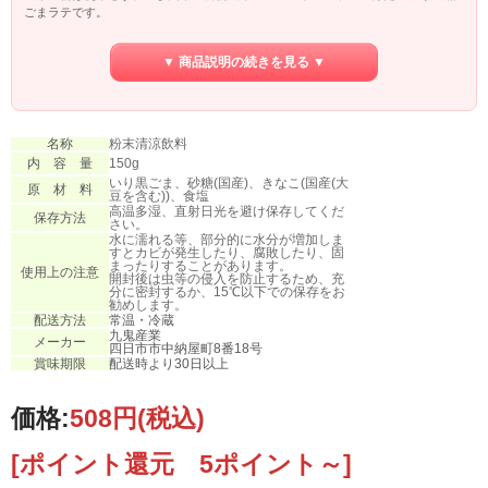
ごまラテです。
不足しがちな栄養素をおいしく補給できます。
▼ 商品説明の続きを見る ▼
【３】安全・安心
原材料は、黒ごま・砂糖・きなこ・塩の４種類のみを使用。
人工甘味料・香料・着色料・保存料等はしておりません。
牛乳や豆乳に溶かして、ほっと一息つきたい時の一杯にどうぞ。
名称
粉末清涼飲料
内 容 量
150g
いり黒ごま、砂糖(国産)、きなこ(国産(大
原 材 料
豆を含む))、食塩
高温多湿、直射日光を避け保存してくだ
保存方法
さい。
水に濡れる等、部分的に水分が増加しま
すとカビが発生したり、腐敗したり、固
まったりすることがあります。
使用上の注意
開封後は虫等の侵入を防止するため、充
分に密封するか、15℃以下での保存をお
勧めします。
配送方法
常温・冷蔵
九鬼産業
メーカー
四日市市中納屋町8番18号
賞味期限
配送時より30日以上
価格:
508円
(税込)
[ポイント還元 5ポイント～]