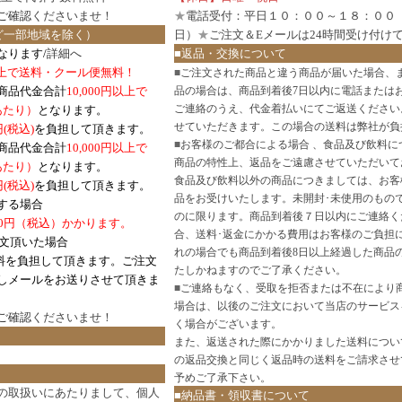
ご確認
くださいませ！
★
電話受付：平日１０：００～１８：００
ど一部地域を除く）
日）
★
ご注文＆Eメールは24時間受け付け
なります/
詳細へ
■返品・交換について
円以上で送料・クール便無料！
■
ご注文された商品と違う商品が届いた場合、
商品代金合計
10,000円以上で
品の場合は、商品到着後7日以内に電話または
ご連絡のうえ、代金着払いにてご返送ください
口あたり）
となります。
せていただきます。この場合の送料は弊社が負
円(税込)
を負担して頂きます。
■
お客様のご都合による場合 、食品及び飲料に
商品代金合計
10,000円以上で
商品の特性上、返品をご遠慮させていただいて
あたり）
となります。
食品及び飲料以外の商品につきましては、お客
円
(税込)
を負担して頂きます。
品をお受けいたします。未開封･未使用のもの
する場合
のに限ります。商品到着後７日以内にご連絡く
0円（税込）かかります。
合、送料･返金にかかる費用はお客様のご負担
注文頂いた場合
れの場合でも商品到着後8日以上経過した商品
料を負担して頂きます。ご注文
たしかねますのでご了承ください。
しメールをお送りさせて頂きま
■
ご連絡もなく、受取を拒否または不在により
場合は、以後のご注文において当店のサービス
ご確認
くださいませ！
く場合がございます。
また、返送された際にかかりました送料につい
の返品交換と同じく返品時の送料をご請求させ
予めご了承下さい。
の取扱いにあたりまして、個人
■納品書・領収書について