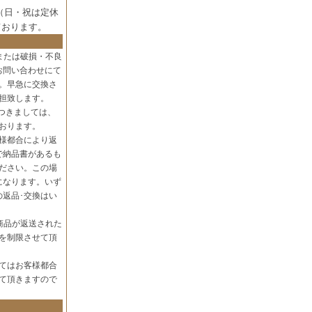
（日・祝は定休
ております。
または破損・不良
お問い合わせにて
。早急に交換さ
担致します。
つきましては、
おります。
様都合により返
で納品書があるも
ださい。この場
になります。いず
の返品･交換はい
商品が返送された
を制限させて頂
てはお客様都合
て頂きますので