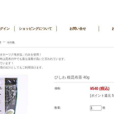
グイン
ショッピングについて
お問い合せ
材
その他
オホーツク海水塩」のみを使用！
布は昆布の中でも最も滋養が高いと言われています。
ています！
理の出汁としてもご利用頂けます。
ひしわ 根昆布茶 40g
¥540
(税込)
価格:
[ポイント還元 
数量:
個