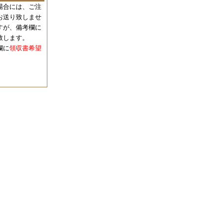
場合には、
ご注
お送り致しませ
すが、備考欄に
致します。
欄に
領収書希望