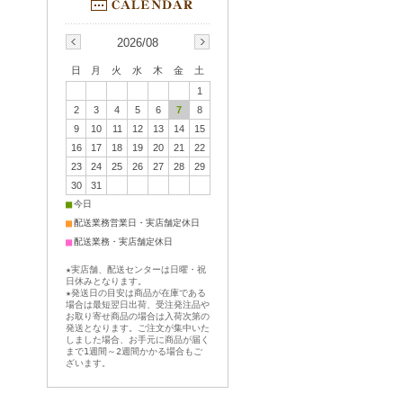
2026/08
日
月
火
水
木
金
土
1
2
3
4
5
6
7
8
9
10
11
12
13
14
15
16
17
18
19
20
21
22
23
24
25
26
27
28
29
30
31
■
今日
■
配送業務営業日・実店舗定休日
■
配送業務・実店舗定休日
★実店舗、配送センターは日曜・祝
日休みとなります。
★発送日の目安は商品が在庫である
場合は最短翌日出荷、受注発注品や
お取り寄せ商品の場合は入荷次第の
発送となります。ご注文が集中いた
しました場合、お手元に商品が届く
まで1週間～2週間かかる場合もご
ざいます。