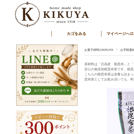
カゴをみる
マイページへロ
お菓子材料のKIKUYA
お手軽素
原材料は「日高産 根昆布」と「
安心の無添加根昆布茶です。根昆
こちらの根昆布茶は栄養も詰まっ
昆布茶としてお飲み頂いても、料