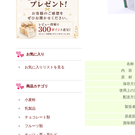
お気に入り
名称
お気に入りリストを見る
内 容
原 材
保存方
商品カテゴリ
使用上の
配送方
小麦粉
製造
乳製品
原産
チョコレート類
賞味期
フルーツ類
ナッツ・栗・芋など