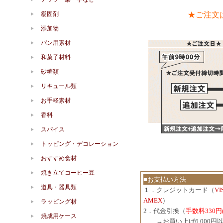
★ご注文
凝固剤
添加物
パン用素材
和菓子材料
砂糖類
リキュール類
お手軽素材
香料
スパイス
トッピング・デコレーション
おすすめ食材
焼き立てコーヒー豆
■お支払い方法
道具・器具類
１．クレジットカード（
V
AMEX
）
ラッピング材
2．代金引換（
手数料330円
焼成用ケース
３．
→お買い上げ6,000