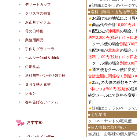
デザートカップ
★詳細は
コチラのページで
■送料（離島・山岳地帯な
クリスマス特集
★
お届け先の地域により異
お正月アイテム
★
商品代金合計
10,000
※配送先が
沖縄県
の場合、
母の日特集
送料2,200円(税込)（1ヶ
業務用商品
クール便の場合
別途330
手作りグラノーラ
※配送先が
北海道
の場合、
送料1,100円
(税込)
（1ヶ口
ヘルシーfood＆drink
クール便の場合
別途330
伊那食品
★
通常便をクール便に変更
送料無料パン作り強力粉
合計金額に関係なく別途33
★
25kgの大体の粉類をご
ＳＮＳ映え素材
1体につき500円
(税込)
の送
レモン
確定メールにて送料を変更
す。
春を告げるアイテム
★
詳細は
コチラのページで
■宅配業者
クロネコヤマトの宅急便♪
おすすめ
■個人情報の取り扱い
当店は、お客様の個人情報
バレンタインデー