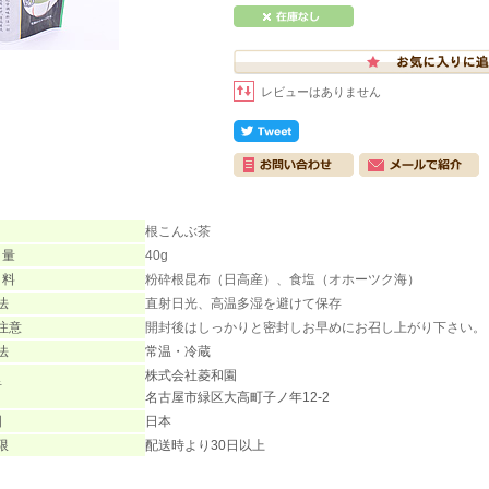
レビューはありません
根こんぶ茶
 量
40g
 料
粉砕根昆布（日高産）、食塩（オホーツク海）
法
直射日光、高温多湿を避けて保存
注意
開封後はしっかりと密封しお早めにお召し上がり下さい。
法
常温・冷蔵
株式会社菱和園
者
名古屋市緑区大高町子ノ年12-2
国
日本
限
配送時より30日以上