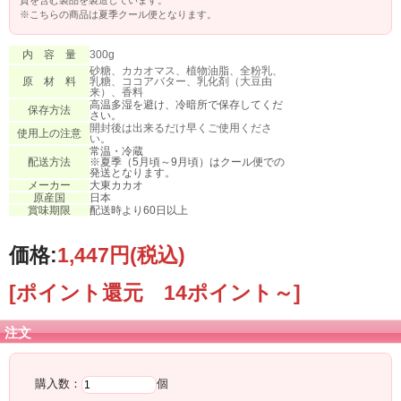
※こちらの商品は夏季クール便となります。
内 容 量
300g
砂糖、カカオマス、植物油脂、全粉乳、
原 材 料
乳糖、ココアバター、乳化剤（大豆由
来）、香料
高温多湿を避け、冷暗所で保存してくだ
保存方法
さい。
開封後は出来るだけ早くご使用くださ
使用上の注意
い。
常温・冷蔵
配送方法
※夏季（5月頃～9月頃）はクール便での
発送となります。
メーカー
大東カカオ
原産国
日本
賞味期限
配送時より60日以上
価格:
1,447円
(税込)
[ポイント還元 14ポイント～]
注文
購入数：
個