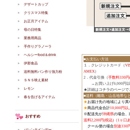
デザートカップ
クリスマス特集
お正月アイテム
母の日特集
業務用商品
手作りグラノーラ
ヘルシーfood＆drink
■お支払い方法
伊那食品
１．クレジットカード（
V
AMEX
）
送料無料パン作り強力粉
2．代金引換（
手数料330円
ＳＮＳ映え素材
３．
→お買い上げ6,000
レモン
★詳細は
コチラのページで
■送料（離島・山岳地帯な
春を告げるアイテム
★
お届け先の地域により異
★
商品代金合計
10,000
※配送先が
沖縄県
の場合、
おすすめ
送料2,200円(税込)（1ヶ
クール便の場合
別途330
バレンタインデー