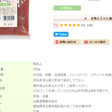
5.0
(1件)
桜あん
 量
250g
 料
白生餡、砂糖、塩漬桜葉、トレハロース、コチニール色素
法
高温多湿を避け常温で保存して下さい。
開封後は出来るだけ早くご使用ください。
注意
小分けして冷凍していただければ半年間は保存可能です。
法
常温・冷蔵
山眞産業株式会社
ー
愛知県名古屋市西区花の木二丁目22番10号
国
日本