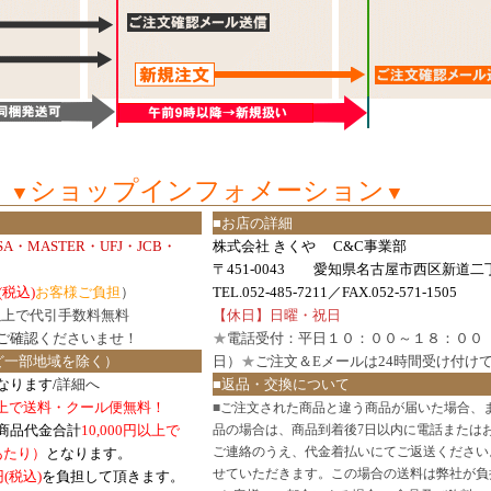
ショップインフォメーション
▼
▼
■お店の詳細
ISA・MASTER・UFJ・JCB・
株式会社 きくや C&C事業部
〒451-0043 愛知県名古屋市西区新道二丁
(税込)
お客様ご負担
）
TEL.052-485-7211／FAX.052-571-1505
円以上で代引手数料無料
【休日】日曜・祝日
ご確認
くださいませ！
★
電話受付：平日１０：００～１８：００
ど一部地域を除く）
日）
★
ご注文＆Eメールは24時間受け付け
なります/
詳細へ
■返品・交換について
円以上で送料・クール便無料！
■
ご注文された商品と違う商品が届いた場合、
商品代金合計
10,000円以上で
品の場合は、商品到着後7日以内に電話または
ご連絡のうえ、代金着払いにてご返送ください
口あたり）
となります。
せていただきます。この場合の送料は弊社が負
円(税込)
を負担して頂きます。