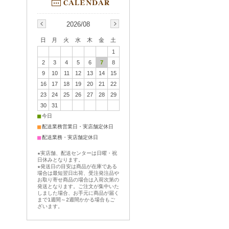
2026/08
日
月
火
水
木
金
土
1
2
3
4
5
6
7
8
9
10
11
12
13
14
15
16
17
18
19
20
21
22
23
24
25
26
27
28
29
30
31
■
今日
■
配送業務営業日・実店舗定休日
■
配送業務・実店舗定休日
★実店舗、配送センターは日曜・祝
日休みとなります。
★発送日の目安は商品が在庫である
場合は最短翌日出荷、受注発注品や
お取り寄せ商品の場合は入荷次第の
発送となります。ご注文が集中いた
しました場合、お手元に商品が届く
まで1週間～2週間かかる場合もご
ざいます。