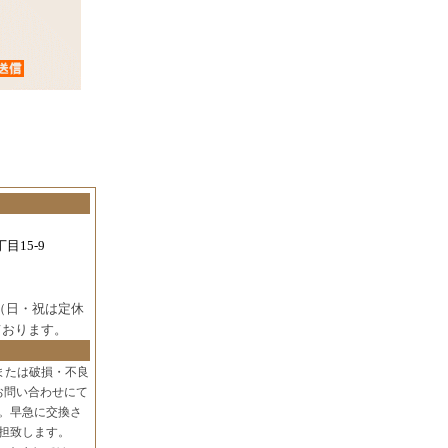
目15-9
（日・祝は定休
ております。
または破損・不良
お問い合わせにて
。早急に交換さ
担致します。