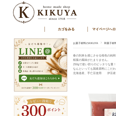
カゴをみる
マイページへロ
お菓子材料のKIKUYA
和菓子材
春の到来を感じさせる桜色の純和
桜葉の風味がたまりません。
250gで使い切りのピッタリな量
なんといっても国産原料にこだわ
北海道産、手亡豆使用 伊豆産