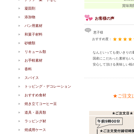
賞味期
凝固剤
添加物
お客様の声
パン用素材
恵子様
和菓子材料
おすすめ度：
砂糖類
リキュール類
なんといっても使いきりの
国産にこだわった素材もい
お手軽素材
安心して頂ける美味しい桜
香料
スパイス
トッピング・デコレーション
おすすめ食材
★ご注文
焼き立てコーヒー豆
道具・器具類
ラッピング材
焼成用ケース