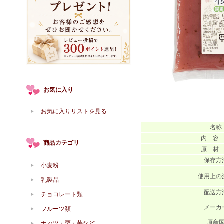
お気に入り
お気に入りリストを見る
名称
内 容
商品カテゴリ
原 材
保存方
小麦粉
使用上の
乳製品
配送方
チョコレート類
メーカ
フルーツ類
原産
ナッツ・栗・芋など