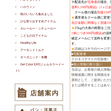
※配送先が
北海道
の場合、
ハロウィン
送料1,100円
(税込)
（1ヶ口
クール便の場合
別途330
秋のいろいろ集めました
★
通常便をクール便に変更
ひな祭りおすすめアイテム
合計金額に関係なく別途33
★
25kgの大体の粉類をご
カレールー・シチュールー
1体につき500円
(税込)
の送
こどもの日アイテム
確定メールにて送料を変更
Healthy Life
す。
★
詳細は
コチラのページで
アーモンドミルク
■宅配業者
オーガニック・有機
クロネコヤマトの宅急便♪
■個人情報の取り扱い
Gel Color EAT(ジェルカラーイー
当店は、お客様の個人情報
ト)
情報保護に関する関係法令
原則として、ご提供いただ
または開示することはあり