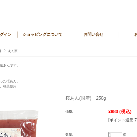
グイン
ショッピングについて
お問い合せ
料
あん類
風あんです。
！
った桜あん。
、桜葉使用
桜あん(国産) 250g
¥680
(税込)
価格:
[ポイント還元 
数量:
個