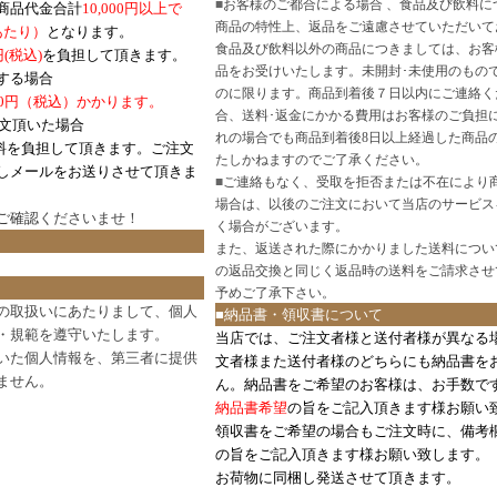
■
お客様のご都合による場合 、食品及び飲料に
商品代金合計
10,000円以上で
商品の特性上、返品をご遠慮させていただいて
あたり）
となります。
食品及び飲料以外の商品につきましては、お客
円
(税込)
を負担して頂きます。
品をお受けいたします。未開封･未使用のもの
する場合
のに限ります。商品到着後７日以内にご連絡く
0円（税込）かかります。
合、送料･返金にかかる費用はお客様のご負担
注文頂いた場合
れの場合でも商品到着後8日以上経過した商品
料を負担して頂きます。ご注文
たしかねますのでご了承ください。
しメールをお送りさせて頂きま
■
ご連絡もなく、受取を拒否または不在により
場合は、以後のご注文において当店のサービス
ご確認
くださいませ！
く場合がございます。
また、返送された際にかかりました送料につい
の返品交換と同じく返品時の送料をご請求させ
予めご了承下さい。
の取扱いにあたりまして、個人
■納品書・領収書について
・規範を遵守いたします。
当店では、ご注文者様と送付者様が異なる
いた個人情報を、第三者に提供
文者様また送付者様のどちらにも納品書を
ません。
ん。納品書をご希望のお客様は、お手数で
納品書希望
の旨をご記入頂きます様お願い
領収書をご希望の場合もご注文時に、備考
の旨をご記入頂きます様お願い致します。
お荷物に同梱し発送させて頂きます。