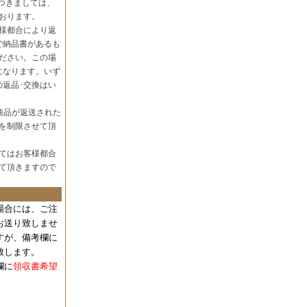
つきましては、
おります。
様都合により返
で納品書があるも
ださい。この場
になります。いず
の返品･交換はい
商品が返送された
を制限させて頂
てはお客様都合
て頂きますので
場合には、
ご注
お送り致しませ
すが、備考欄に
致します。
欄に
領収書希望