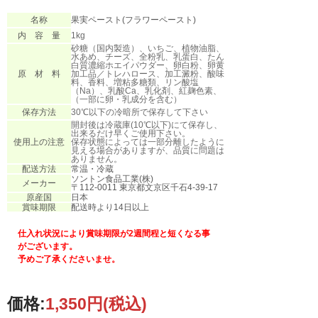
名称
果実ペースト(フラワーペースト)
内 容 量
1kg
砂糖（国内製造）、いちご、植物油脂、
水あめ、チーズ、全粉乳、乳蛋白、たん
白質濃縮ホエイパウダー、卵白粉、卵黄
原 材 料
加工品／トレハロース、加工澱粉、酸味
料、香料、増粘多糖類、リン酸塩
（Na）、乳酸Ca、乳化剤、紅麹色素、
（一部に卵・乳成分を含む）
保存方法
30℃以下の冷暗所で保存して下さい
開封後は冷蔵庫(10℃以下)にて保存し、
出来るだけ早くご使用下さい。
使用上の注意
保存状態によっては一部分離したように
見える場合がありますが、品質に問題は
ありません。
配送方法
常温・冷蔵
ソントン食品工業(株)
メーカー
〒112-0011 東京都文京区千石4-39-17
原産国
日本
賞味期限
配送時より14日以上
仕入れ状況により賞味期限が2週間程と短くなる事
がございます。
予めご了承くださいませ。
価格:
1,350円
(税込)