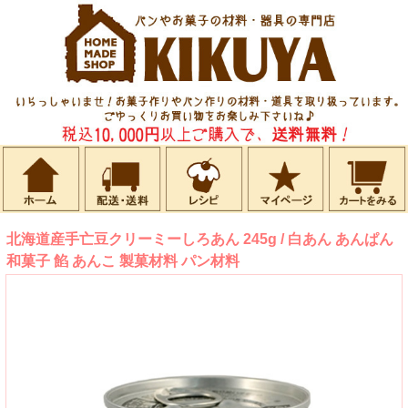
北海道産手亡豆クリーミーしろあん 245g / 白あん あんぱん
和菓子 餡 あんこ 製菓材料 パン材料