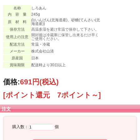
名称
しろあん
内 容 量
245g
白いんげん(北海道産)、砂糖(てんさい(北
原 材 料
海道産))
保存方法
高温多湿を避け常温で保存して下さい。
開封後は冷蔵庫に保管し出来るだけ早く
使用上の注意
ご使用ください。
配送方法
常温・冷蔵
メーカー
株式会社山清
原産国
日本
賞味期限
配送時より30日以上
価格:
691円
(税込)
[ポイント還元 7ポイント～]
注文
購入数：
個