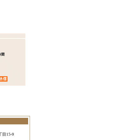
。
目15-9