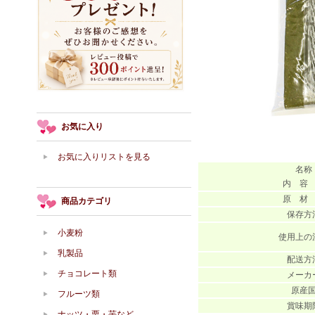
お気に入り
お気に入りリストを見る
名称
内 容
原 材
商品カテゴリ
保存方
小麦粉
使用上の
乳製品
配送方
チョコレート類
メーカ
原産
フルーツ類
賞味期
ナッツ・栗・芋など