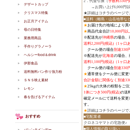
2．代金引換（
手数料330円
デザートカップ
３．
→お買い上げ6,000
クリスマス特集
★詳細は
コチラのページで
■送料（離島・山岳地帯な
お正月アイテム
★
お届け先の地域により異
母の日特集
★
商品代金合計
10,000
※配送先が
沖縄県
の場合、
業務用商品
送料2,200円(税込)（1ヶ
手作りグラノーラ
クール便の場合
別途330
ヘルシーfood＆drink
※配送先が
北海道
の場合、
送料1,100円
(税込)
（1ヶ口
伊那食品
クール便の場合
別途330
送料無料パン作り強力粉
★
通常便をクール便に変更
合計金額に関係なく別途33
ＳＮＳ映え素材
★
25kgの大体の粉類をご
レモン
1体につき500円
(税込)
の送
春を告げるアイテム
確定メールにて送料を変更
す。
★
詳細は
コチラのページで
おすすめ
■宅配業者
クロネコヤマトの宅急便♪
■個人情報の取り扱い
バレンタインデー