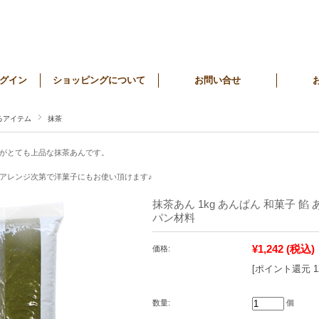
グイン
ショッピングについて
お問い合せ
るアイテム
抹茶
がとても上品な抹茶あんです。
アレンジ次第で洋菓子にもお使い頂けます♪
抹茶あん 1kg あんぱん 和菓子 餡
パン材料
¥1,242
(税込)
価格:
[ポイント還元 
数量:
個