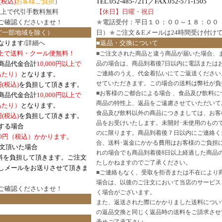
(税込)
お客様ご負担
）
TEL.052-485-7211／FAX.052-571-1505
円以上で代引手数料無料
【休日】日曜・祝日
ご確認
くださいませ！
★
電話受付：平日１０：００～１８：００
ど一部地域を除く）
日）
★
ご注文＆Eメールは24時間受け付け
なります/
詳細へ
■返品・交換について
円以上で送料・クール便無料！
■
ご注文された商品と違う商品が届いた場合、
商品代金合計
10,000円以上で
品の場合は、商品到着後7日以内に電話または
ご連絡のうえ、代金着払いにてご返送ください
口あたり）
となります。
せていただきます。この場合の送料は弊社が負
円(税込)
を負担して頂きます。
■
お客様のご都合による場合 、食品及び飲料に
商品代金合計
10,000円以上で
商品の特性上、返品をご遠慮させていただいて
あたり）
となります。
食品及び飲料以外の商品につきましては、お客
円
(税込)
を負担して頂きます。
品をお受けいたします。未開封･未使用のもの
する場合
のに限ります。商品到着後７日以内にご連絡く
0円（税込）かかります。
合、送料･返金にかかる費用はお客様のご負担
注文頂いた場合
れの場合でも商品到着後8日以上経過した商品
料を負担して頂きます。ご注文
たしかねますのでご了承ください。
しメールをお送りさせて頂きま
■
ご連絡もなく、受取を拒否または不在により
場合は、以後のご注文において当店のサービス
ご確認
くださいませ！
く場合がございます。
また、返送された際にかかりました送料につい
の返品交換と同じく返品時の送料をご請求させ