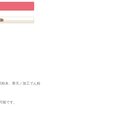
茶粉末、寒天／加工でん粉
可能です。