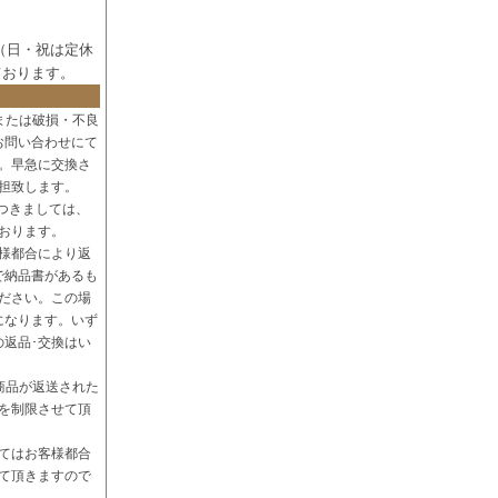
（日・祝は定休
ております。
または破損・不良
お問い合わせにて
。早急に交換さ
担致します。
つきましては、
おります。
様都合により返
で納品書があるも
ださい。この場
になります。いず
の返品･交換はい
商品が返送された
を制限させて頂
てはお客様都合
て頂きますので