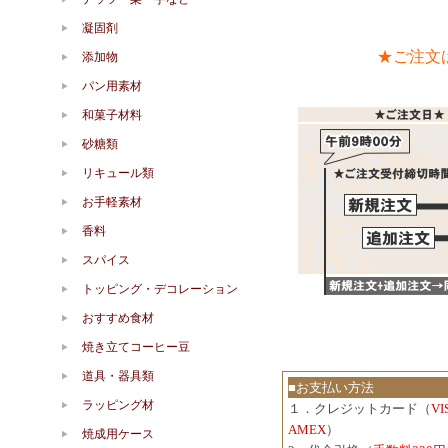
凝固剤
★ご注文
添加物
パン用素材
和菓子材料
砂糖類
リキュール類
お手軽素材
香料
スパイス
トッピング・デコレーション
おすすめ食材
焼き立てコーヒー豆
道具・器具類
■お支払い方法
ラッピング材
１．クレジットカード（
V
AMEX
）
焼成用ケース