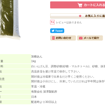
レビューはありません
加糖あん
 量
1kg
 料
白いんげん豆、調整砂糖(砂糖・マルチトール)、砂糖、抹
法
高温多湿を避け常温で保存して下さい。
開封後は冷蔵庫で出来るだけ早くご使用ください。
注意
開封後は小分けにし、冷凍していただければ半年間は保存
法
常温・冷蔵
ー
有限会社 深澤製餡所
国
日本
限
配送時より30日以上