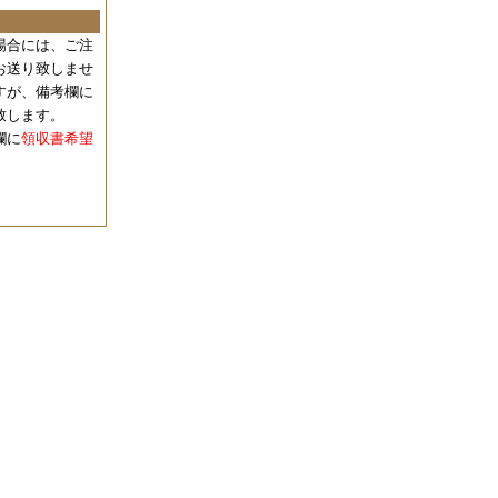
場合には、
ご注
お送り致しませ
すが、備考欄に
致します。
欄に
領収書希望