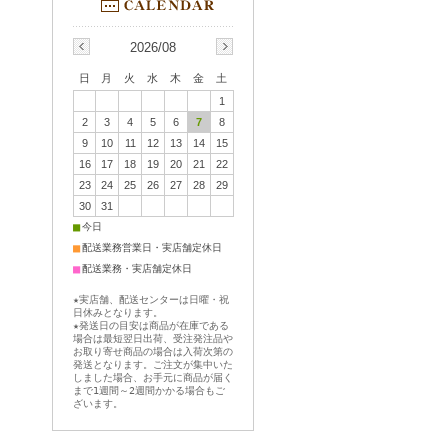
2026/08
日
月
火
水
木
金
土
1
2
3
4
5
6
7
8
9
10
11
12
13
14
15
16
17
18
19
20
21
22
23
24
25
26
27
28
29
30
31
■
今日
■
配送業務営業日・実店舗定休日
■
配送業務・実店舗定休日
★実店舗、配送センターは日曜・祝
日休みとなります。
★発送日の目安は商品が在庫である
場合は最短翌日出荷、受注発注品や
お取り寄せ商品の場合は入荷次第の
発送となります。ご注文が集中いた
しました場合、お手元に商品が届く
まで1週間～2週間かかる場合もご
ざいます。