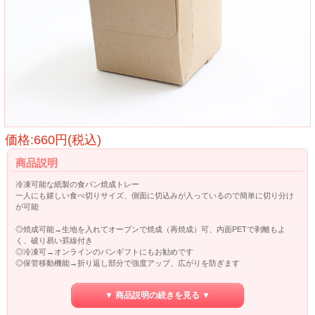
価格:660円(税込)
商品説明
冷凍可能な紙製の食パン焼成トレー
一人にも嬉しい食べ切りサイズ、側面に切込みが入っているので簡単に切り分け
が可能
◎焼成可能→生地を入れてオーブンで焼成（再焼成）可、内面PETで剥離もよ
く、破り易い罫線付き
◎冷凍可→オンラインのパンギフトにもお勧めです
◎保管移動機能→折り返し部分で強度アップ、広がりを防ぎます
▼ 商品説明の続きを見る ▼