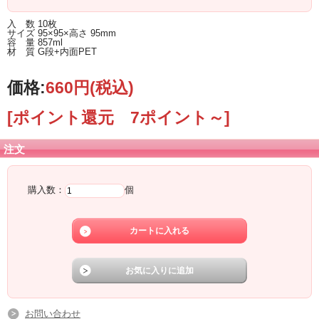
入 数 10枚
サイズ 95×95×高さ 95mm
容 量 857ml
材 質 G段+内面PET
価格:
660円
(税込)
[ポイント還元 7ポイント～]
注文
購入数：
個
お問い合わせ