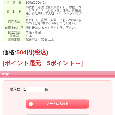
内 容 量
300g(150g×2)
小麦粉（小麦（愛知県産））、砂糖、コ
ーンスターチ、ぶどう糖、抹茶、食用油
原 材 料
脂、食塩/加工でん粉、ベーキングパウダ
ー
直射日光・高温・多湿・においの強いも
保存方法
ののそばを避けて保存してください。
使用上の注意
開封後はなるべく早くお使い下さい。
配送方法
常温・冷蔵
原産国
日本
賞味期限
配送時より30日以上
価格:
504円
(税込)
[ポイント還元 5ポイント～]
注文
購入数：
個