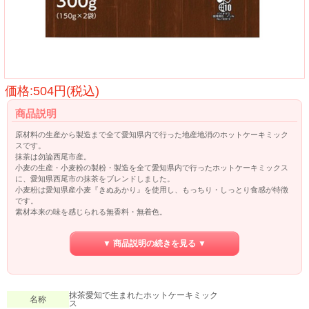
価格:504円(税込)
商品説明
原材料の生産から製造まで全て愛知県内で行った地産地消のホットケーキミック
スです。
抹茶は勿論西尾市産。
小麦の生産・小麦粉の製粉・製造を全て愛知県内で行ったホットケーキミックス
に、愛知県西尾市の抹茶をブレンドしました。
小麦粉は愛知県産小麦『きぬあかり』を使用し、もっちり・しっとり食感が特徴
です。
素材本来の味を感じられる無香料・無着色。
抹茶の濃厚な香りと風味がしっかりと感じられ、甘さと苦みのバランスが絶妙な
ホットケーキが作れます。
▼ 商品説明の続きを見る ▼
※本商品はアルミフリーのベーキングパウダーを使用しています。
抹茶愛知で生まれたホットケーキミック
名称
ス